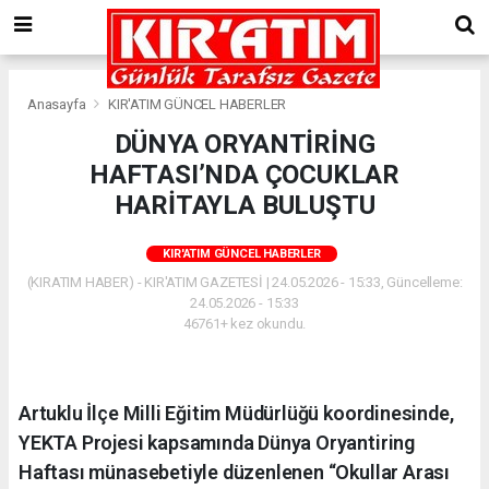
Anasayfa
KIR'ATIM GÜNCEL HABERLER
DÜNYA ORYANTİRİNG
HAFTASI’NDA ÇOCUKLAR
HARİTAYLA BULUŞTU
KIR'ATIM GÜNCEL HABERLER
(KIRATIM HABER) - KIR'ATIM GAZETESİ | 24.05.2026 - 15:33, Güncelleme:
24.05.2026 - 15:33
46761+ kez okundu.
Artuklu İlçe Milli Eğitim Müdürlüğü koordinesinde,
YEKTA Projesi kapsamında Dünya Oryantiring
Haftası münasebetiyle düzenlenen “Okullar Arası