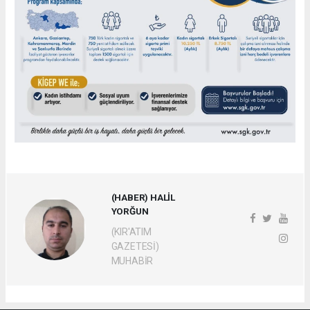
(HABER) HALİL
YORĞUN
(KIR'ATIM
GAZETESİ)
MUHABİR