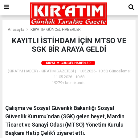
Anasayfa
KIR'ATIM GÜNCEL HABERLER
KAYITLI İSTİHDAM İÇİN MTSO VE
SGK BİR ARAYA GELDİ
KIR'ATIM GÜNCEL HABERLER
(KIRATIM HABER) - KIR'ATIM GAZETESİ | 11.05.2026 - 10:58, Güncelleme:
11.05.2026 - 10:58
19279+ kez okundu.
Çalışma ve Sosyal Güvenlik Bakanlığı Sosyal
Güvenlik Kurumu’ndan (SGK) gelen heyet, Mardin
Ticaret ve Sanayi Odası (MTSO) Yönetim Kurulu
Başkanı Hatip Çelik’i ziyaret etti.