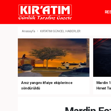
RE
TE
Anasayfa
KIR'ATIM GÜNCEL HABERLER
Anız yangını itfaiye ekiplerince
Mardin 1
söndürüldü
Hırvat Ta