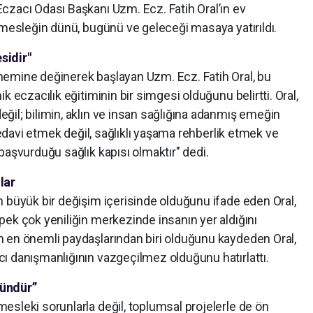
czacı Odası Başkanı Uzm. Ecz. Fatih Oral’ın ev
 mesleğin dünü, bugünü ve geleceği masaya yatırıldı.
sidir"
nemine değinerek başlayan Uzm. Ecz. Fatih Oral, bu
k eczacılık eğitiminin bir simgesi olduğunu belirtti. Oral,
ğil; bilimin, aklın ve insan sağlığına adanmış emeğin
 tedavi etmek değil, sağlıklı yaşama rehberlik etmek ve
başvurduğu sağlık kapısı olmaktır" dedi.
lar
n büyük bir değişim içerisinde olduğunu ifade eden Oral,
ek çok yeniliğin merkezinde insanın yer aldığını
 en önemli paydaşlarından biri olduğunu kaydeden Oral,
ı danışmanlığının vazgeçilmez olduğunu hatırlattı.
kündür”
sleki sorunlarla değil, toplumsal projelerle de ön