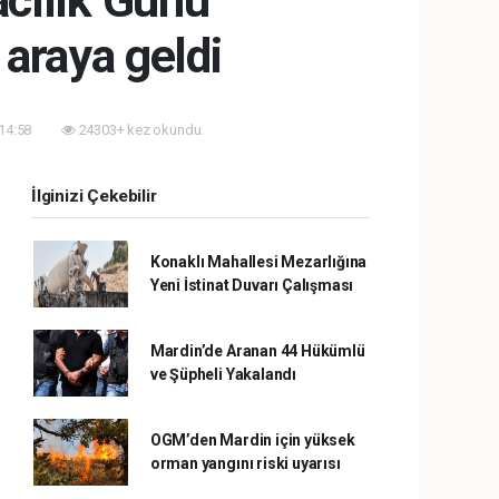
acılık Günü
araya geldi
 14:58
24303+ kez okundu.
İlginizi Çekebilir
Konaklı Mahallesi Mezarlığına
Yeni İstinat Duvarı Çalışması
Mardin’de Aranan 44 Hükümlü
ve Şüpheli Yakalandı
OGM’den Mardin için yüksek
orman yangını riski uyarısı