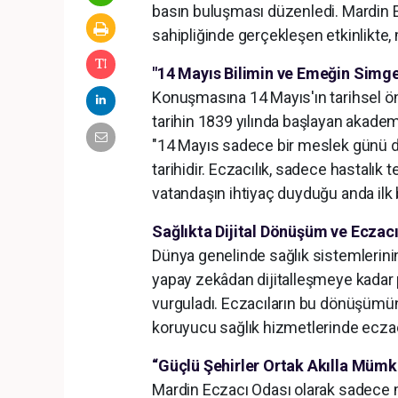
basın buluşması düzenledi. Mardin E
sahipliğinde gerçekleşen etkinlikte,
"14 Mayıs Bilimin ve Emeğin Simge
Konuşmasına 14 Mayıs'ın tarihsel ö
tarihin 1839 yılında başlayan akademi
"14 Mayıs sadece bir meslek günü de
tarihidir. Eczacılık, sadece hastalık
vatandaşın ihtiyaç duyduğu anda ilk 
Sağlıkta Dijital Dönüşüm ve Eczacı
Dünya genelinde sağlık sistemlerini
yapay zekâdan dijitalleşmeye kadar p
vurguladı. Eczacıların bu dönüşümün
koruyucu sağlık hizmetlerinde eczac
“Güçlü Şehirler Ortak Akılla Müm
Mardin Eczacı Odası olarak sadece me