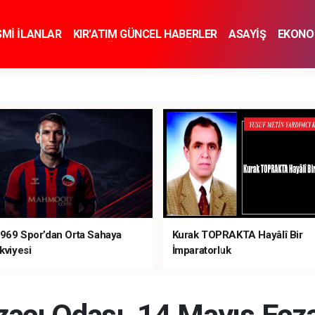
SMİ İLANLAR
KIR'ATIM GÜNCEL HABERLER
ASAYİŞ
EKONO
KNOLOJİ
SPOR
SAĞLIK
YAŞAM
İNSAN VE TOPLUM
SA
969 Spor’dan Orta Sahaya
Kurak TOPRAKTA Hayâlî Bir
kviyesi
İmparatorluk