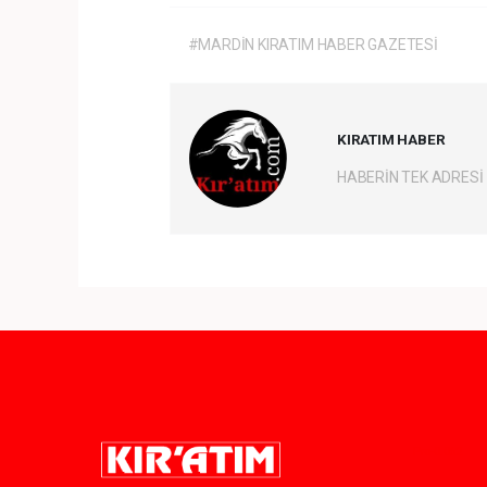
#MARDİN KIRATIM HABER GAZETESİ
KIRATIM HABER
HABERİN TEK ADRESİ
Pro-0.062