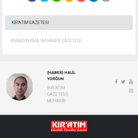
KIR'ATIM GAZETESİ
#MARDİN KIRATIM HABER GAZETESİ
(HABER) HALİL
YORĞUN
(KIR'ATIM
GAZETESİ)
MUHABİR
haber paketi
haber scripti
haber yazılımı