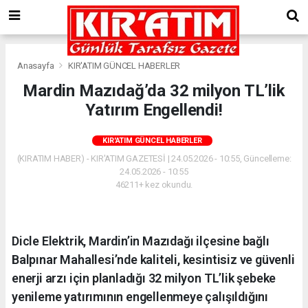
Anasayfa
KIR'ATIM GÜNCEL HABERLER
Mardin Mazıdağ’da 32 milyon TL’lik
Yatırım Engellendi!
KIR'ATIM GÜNCEL HABERLER
(KIRATIM HABER) - KIR'ATIM GAZETESİ | 24.05.2026 - 10:55, Güncelleme:
24.05.2026 - 10:55
46211+ kez okundu.
Dicle Elektrik, Mardin’in Mazıdağı ilçesine bağlı
Balpınar Mahallesi’nde kaliteli, kesintisiz ve güvenli
enerji arzı için planladığı 32 milyon TL’lik şebeke
yenileme yatırımının engellenmeye çalışıldığını