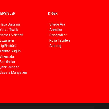
ERVİSLER
DİĞER
Hava Durumu
Sitede Ara
Yol ve Trafik
Anketler
Namaz Vakitleri
Biyografiler
Eczaneler
Rüya Tabirleri
Lig Fikstürü
Astroloji
Tarihte Bugün
Sinemalar
Seri İlanlar
Şehir Rehberi
Gazete Manşetleri