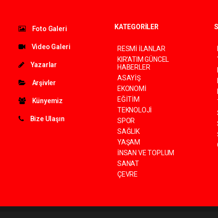
KATEGORİLER
S
Foto Galeri
Video Galeri
RESMİ İLANLAR
KIR'ATIM GÜNCEL
Yazarlar
HABERLER
ASAYİŞ
Arşivler
EKONOMİ
EĞİTİM
Künyemiz
TEKNOLOJİ
Bize Ulaşın
SPOR
SAĞLIK
YAŞAM
İNSAN VE TOPLUM
SANAT
ÇEVRE