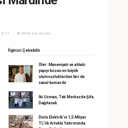
sı Mardin'de
 12:37
6810+ kez okundu.
İlginizi Çekebilir
Öter: Maneviyatı ve ahlaki
yapıyı bozan en büyük
olumsuzluklardan biri de
sanal kumardır
İki Uzman, Tek Merkezde Şifa
Dağıtacak
Dicle Elektrik’in 1,5 Milyar
TL’lik Artuklu Yatırımında