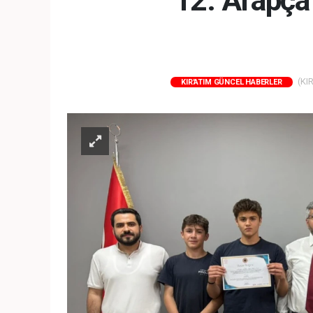
12. Arapça 
(KIR
KIR'ATIM GÜNCEL HABERLER