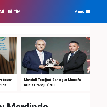
Mİ
EĞİTİM
Menü
NAT
ÇEVRE
ıyı bozan
Mardinli Fotoğraf Sanatçısı Mustafa
i de
Kılıç’a Prestijli Ödül