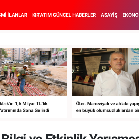
SMİ İLANLAR
KIR'ATIM GÜNCEL HABERLER
ASAYİŞ
EKONO
KNOLOJİ
SPOR
SAĞLIK
YAŞAM
İNSAN VE TOPLUM
SA
ktrik’in 1,5 Milyar TL’lik
Öter: Maneviyatı ve ahlaki yap
Yatırımında Sona Gelindi
en büyük olumsuzluklardan bir
sanal kumardır