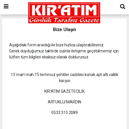
Bize Ulaşın
Aşağıdaki form aracılığı ile bize hızlıca ulaştırabilirsiniz.
Gerek duyduğumuz taktirde sizinle iletişime geçebilmemiz için
lütfen tüm bilgileri eksiksiz olarak doldurunuz.
13 mart mah.15 temmuz şehitler caddesi konak.apt altı.valilik
karşısı
KIR'ATIM GAZETECİLİK
ARTUKLU/MARDİN
0533 315 2089