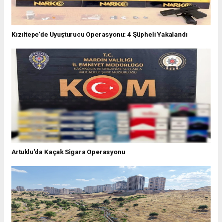
Kızıltepe’de Uyuşturucu Operasyonu: 4 Şüpheli Yakalandı
Artuklu’da Kaçak Sigara Operasyonu