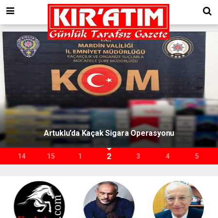
Artuklu’da Kaçak Sigara Operasyonu
2
14
15
1
3
4
5