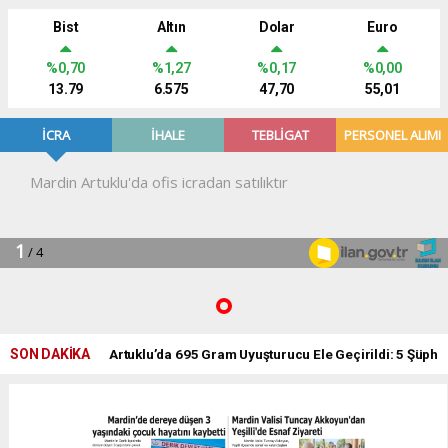
Bist
Altın
Dolar
Euro
%0,70
%1,27
%0,17
%0,00
13.79
6.575
47,70
55,01
SON DAKİKA
Artuklu’da 695 Gram Uyuşturucu Ele Geçirildi: 5 Şüphe