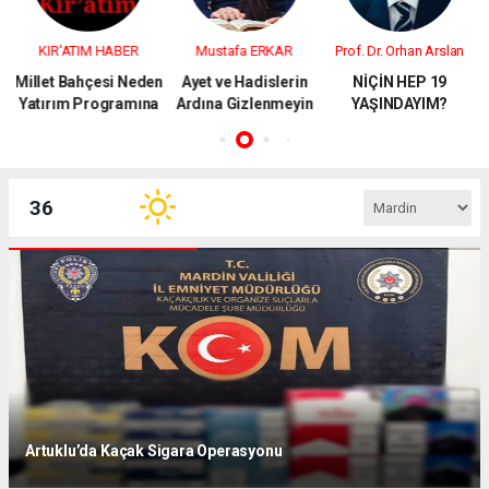
KIR'ATIM HABER
Mustafa ERKAR
Prof. Dr. Orhan Arslan
M
Millet Bahçesi Neden
Ayet ve Hadislerin
NİÇİN HEP 19
Yatırım Programına
Ardına Gizlenmeyin
YAŞINDAYIM?
Alınmıyor?
36
Artuklu’da Kaçak Sigara Operasyonu