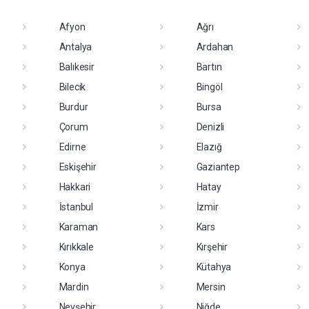
Afyon
Ağrı
Antalya
Ardahan
Balıkesir
Bartın
Bilecik
Bingöl
Burdur
Bursa
Çorum
Denizli
Edirne
Elazığ
Eskişehir
Gaziantep
Hakkari
Hatay
İstanbul
İzmir
Karaman
Kars
Kırıkkale
Kırşehir
Konya
Kütahya
Mardin
Mersin
Nevşehir
Niğde