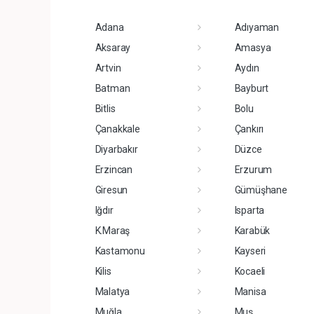
Adana
Adıyaman
Aksaray
Amasya
Artvin
Aydın
Batman
Bayburt
Bitlis
Bolu
Çanakkale
Çankırı
Diyarbakır
Düzce
Erzincan
Erzurum
Giresun
Gümüşhane
Iğdır
Isparta
K.Maraş
Karabük
Kastamonu
Kayseri
Kilis
Kocaeli
Malatya
Manisa
Muğla
Muş