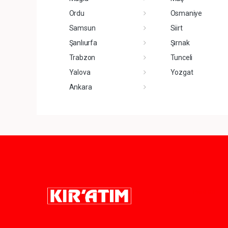
Ordu
Osmaniye
Samsun
Siirt
Şanlıurfa
Şırnak
Trabzon
Tunceli
Yalova
Yozgat
Ankara
Pro-0.031