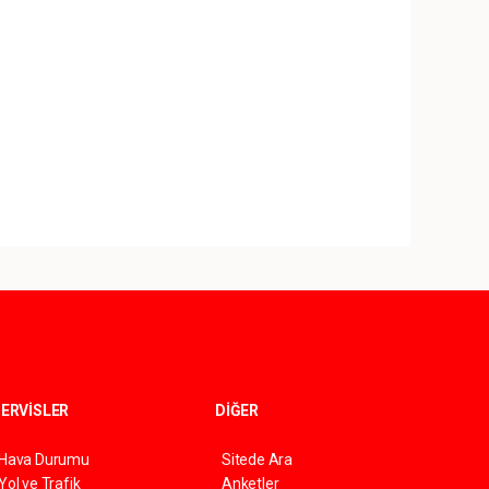
ERVİSLER
DİĞER
Hava Durumu
Sitede Ara
Yol ve Trafik
Anketler