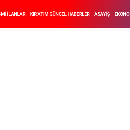
SMİ İLANLAR
KIR'ATIM GÜNCEL HABERLER
ASAYİŞ
EKONO
KNOLOJİ
SPOR
SAĞLIK
YAŞAM
İNSAN VE TOPLUM
SA