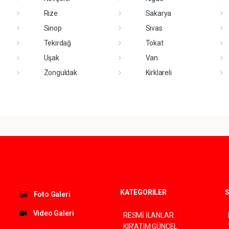
Rize
Sakarya
Sinop
Sivas
Tekirdağ
Tokat
Uşak
Van
Zonguldak
Kırklareli
KATEGORİLER
S
Foto Galeri
Video Galeri
RESMİ İLANLAR
KIR'ATIM GÜNCEL