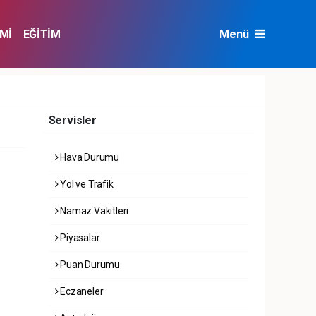
Mİ
EĞİTİM
Menü
NAT
ÇEVRE
Servisler
Hava Durumu
Yol ve Trafik
Namaz Vakitleri
Piyasalar
Puan Durumu
Eczaneler