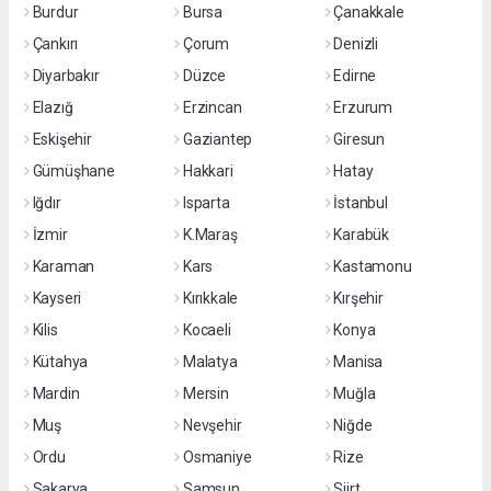
Burdur
Bursa
Çanakkale
Çankırı
Çorum
Denizli
Diyarbakır
Düzce
Edirne
Elazığ
Erzincan
Erzurum
Eskişehir
Gaziantep
Giresun
Gümüşhane
Hakkari
Hatay
Iğdır
Isparta
İstanbul
İzmir
K.Maraş
Karabük
Karaman
Kars
Kastamonu
Kayseri
Kırıkkale
Kırşehir
Kilis
Kocaeli
Konya
Kütahya
Malatya
Manisa
Mardin
Mersin
Muğla
Muş
Nevşehir
Niğde
Ordu
Osmaniye
Rize
Sakarya
Samsun
Siirt