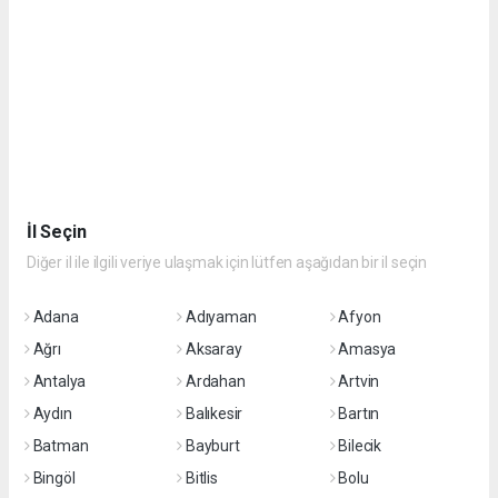
İl Seçin
Diğer il ile ilgili veriye ulaşmak için lütfen aşağıdan bir il seçin
Adana
Adıyaman
Afyon
Ağrı
Aksaray
Amasya
Antalya
Ardahan
Artvin
Aydın
Balıkesir
Bartın
Batman
Bayburt
Bilecik
Bingöl
Bitlis
Bolu