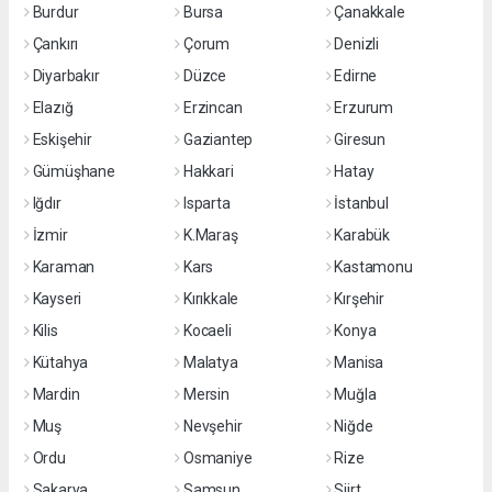
Burdur
Bursa
Çanakkale
Çankırı
Çorum
Denizli
Diyarbakır
Düzce
Edirne
Elazığ
Erzincan
Erzurum
Eskişehir
Gaziantep
Giresun
Gümüşhane
Hakkari
Hatay
Iğdır
Isparta
İstanbul
İzmir
K.Maraş
Karabük
Karaman
Kars
Kastamonu
Kayseri
Kırıkkale
Kırşehir
Kilis
Kocaeli
Konya
Kütahya
Malatya
Manisa
Mardin
Mersin
Muğla
Muş
Nevşehir
Niğde
Ordu
Osmaniye
Rize
Sakarya
Samsun
Siirt