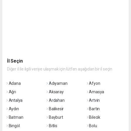
İl Seçin
Diğer il ile ilgili veriye ulaşmak için lütfen aşağıdan bir il seçin
Adana
Adıyaman
Afyon
Ağrı
Aksaray
Amasya
Antalya
Ardahan
Artvin
Aydın
Balıkesir
Bartın
Batman
Bayburt
Bilecik
Bingöl
Bitlis
Bolu