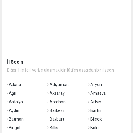
İl Seçin
Diğer il ile ilgili veriye ulaşmak için lütfen aşağıdan bir il seçin
Adana
Adıyaman
Afyon
Ağrı
Aksaray
Amasya
Antalya
Ardahan
Artvin
Aydın
Balıkesir
Bartın
Batman
Bayburt
Bilecik
Bingöl
Bitlis
Bolu