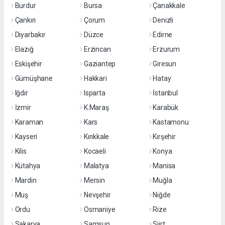
Burdur
Bursa
Çanakkale
Çankırı
Çorum
Denizli
Diyarbakır
Düzce
Edirne
Elazığ
Erzincan
Erzurum
Eskişehir
Gaziantep
Giresun
Gümüşhane
Hakkari
Hatay
Iğdır
Isparta
İstanbul
İzmir
K.Maraş
Karabük
Karaman
Kars
Kastamonu
Kayseri
Kırıkkale
Kırşehir
Kilis
Kocaeli
Konya
Kütahya
Malatya
Manisa
Mardin
Mersin
Muğla
Muş
Nevşehir
Niğde
Ordu
Osmaniye
Rize
Sakarya
Samsun
Siirt