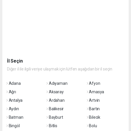
İl Seçin
Diğer il ile ilgili veriye ulaşmak için lütfen aşağıdan bir il seçin
Adana
Adıyaman
Afyon
Ağrı
Aksaray
Amasya
Antalya
Ardahan
Artvin
Aydın
Balıkesir
Bartın
Batman
Bayburt
Bilecik
Bingöl
Bitlis
Bolu