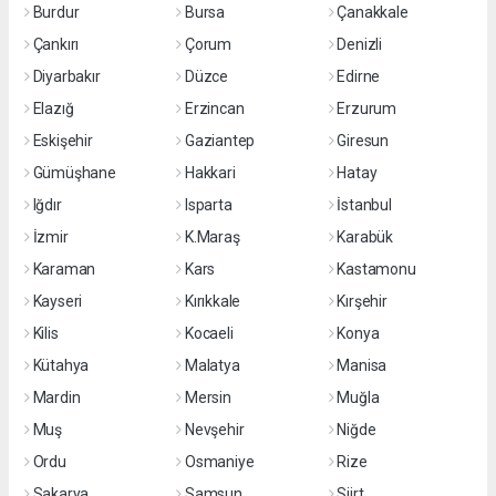
Burdur
Bursa
Çanakkale
Çankırı
Çorum
Denizli
Diyarbakır
Düzce
Edirne
Elazığ
Erzincan
Erzurum
Eskişehir
Gaziantep
Giresun
Gümüşhane
Hakkari
Hatay
Iğdır
Isparta
İstanbul
İzmir
K.Maraş
Karabük
Karaman
Kars
Kastamonu
Kayseri
Kırıkkale
Kırşehir
Kilis
Kocaeli
Konya
Kütahya
Malatya
Manisa
Mardin
Mersin
Muğla
Muş
Nevşehir
Niğde
Ordu
Osmaniye
Rize
Sakarya
Samsun
Siirt