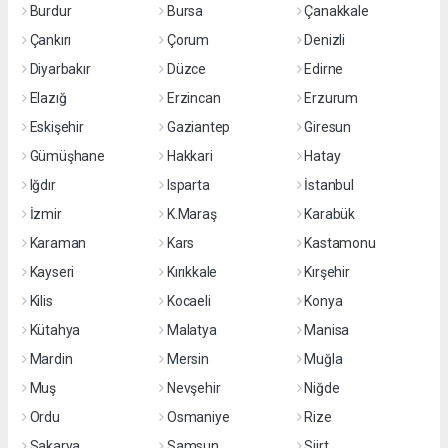
Burdur
Bursa
Çanakkale
Çankırı
Çorum
Denizli
Diyarbakır
Düzce
Edirne
Elazığ
Erzincan
Erzurum
Eskişehir
Gaziantep
Giresun
Gümüşhane
Hakkari
Hatay
Iğdır
Isparta
İstanbul
İzmir
K.Maraş
Karabük
Karaman
Kars
Kastamonu
Kayseri
Kırıkkale
Kırşehir
Kilis
Kocaeli
Konya
Kütahya
Malatya
Manisa
Mardin
Mersin
Muğla
Muş
Nevşehir
Niğde
Ordu
Osmaniye
Rize
Sakarya
Samsun
Siirt