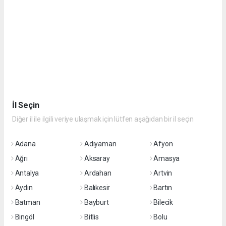
İl Seçin
Diğer il ile ilgili veriye ulaşmak için lütfen aşağıdan bir il seçin
Adana
Adıyaman
Afyon
Ağrı
Aksaray
Amasya
Antalya
Ardahan
Artvin
Aydın
Balıkesir
Bartın
Batman
Bayburt
Bilecik
Bingöl
Bitlis
Bolu