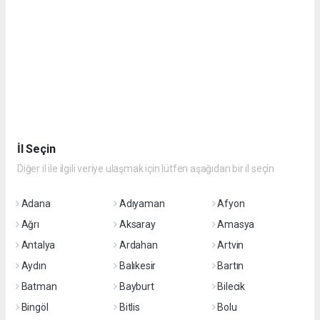
İl Seçin
Diğer il ile ilgili veriye ulaşmak için lütfen aşağıdan bir il seçin
Adana
Adıyaman
Afyon
Ağrı
Aksaray
Amasya
Antalya
Ardahan
Artvin
Aydın
Balıkesir
Bartın
Batman
Bayburt
Bilecik
Bingöl
Bitlis
Bolu