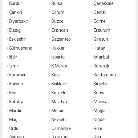
Burdur
Bursa
Çanakkale
Çankırı
Çorum
Denizli
Diyarbakır
Düzce
Edirne
Elazığ
Erzincan
Erzurum
Eskişehir
Gaziantep
Giresun
Gümüşhane
Hakkari
Hatay
Iğdır
Isparta
İstanbul
İzmir
K.Maraş
Karabük
Karaman
Kars
Kastamonu
Kayseri
Kırıkkale
Kırşehir
Kilis
Kocaeli
Konya
Kütahya
Malatya
Manisa
Mardin
Mersin
Muğla
Muş
Nevşehir
Niğde
Ordu
Osmaniye
Rize
Sakarya
Samsun
Siirt