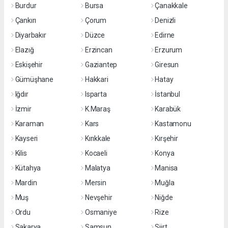
Burdur
Bursa
Çanakkale
Çankırı
Çorum
Denizli
Diyarbakır
Düzce
Edirne
Elazığ
Erzincan
Erzurum
Eskişehir
Gaziantep
Giresun
Gümüşhane
Hakkari
Hatay
Iğdır
Isparta
İstanbul
İzmir
K.Maraş
Karabük
Karaman
Kars
Kastamonu
Kayseri
Kırıkkale
Kırşehir
Kilis
Kocaeli
Konya
Kütahya
Malatya
Manisa
Mardin
Mersin
Muğla
Muş
Nevşehir
Niğde
Ordu
Osmaniye
Rize
Sakarya
Samsun
Siirt