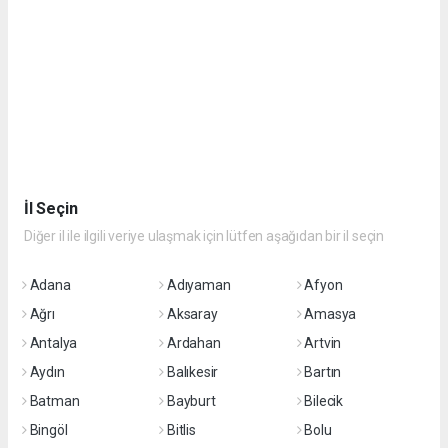
İl Seçin
Diğer il ile ilgili veriye ulaşmak için lütfen aşağıdan bir il seçin
Adana
Adıyaman
Afyon
Ağrı
Aksaray
Amasya
Antalya
Ardahan
Artvin
Aydın
Balıkesir
Bartın
Batman
Bayburt
Bilecik
Bingöl
Bitlis
Bolu