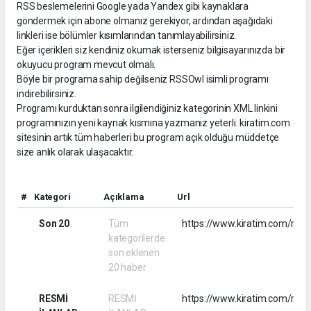
RSS beslemelerini Google yada Yandex gibi kaynaklara
göndermek için abone olmanız gerekiyor, ardından aşağıdaki
linkleri ise bölümler kısımlarından tanımlayabilirsiniz.
Eğer içerikleri siz kendiniz okumak isterseniz bilgisayarınızda bir
okuyucu program mevcut olmalı.
Böyle bir programa sahip değilseniz RSSOwl isimli programı
indirebilirsiniz.
Programı kurduktan sonra ilgilendiğiniz kategorinin XML linkini
programınızın yeni kaynak kısmına yazmanız yeterli. kiratim.com
sitesinin artık tüm haberleri bu program açık olduğu müddetçe
size anlık olarak ulaşacaktır.
#
Kategori
Açıklama
Url
Son 20
Tüm
https://www.kiratim.com/rss.
kategorilerde
son eklenen
20 haber.
RESMİ
RESMİ
https://www.kiratim.com/rss/r