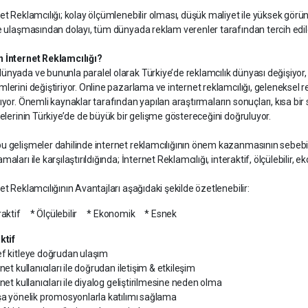
et Reklamcılığı; kolay ölçümlenebilir olması, düşük maliyet ile yüksek gör
e ulaşmasından dolayı, tüm dünyada reklam verenler tarafından tercih edilen 
 İnternet Reklamcılığı?
nyada ve bununla paralel olarak Türkiye’de reklamcılık dünyası değişiyor,
lerini değiştiriyor. Online pazarlama ve internet reklamcılığı, geleneksel 
ıyor. Önemli kaynaklar tarafından yapılan araştırmaların sonuçları, kısa bi
telerinin Türkiye’de de büyük bir gelişme göstereceğini doğruluyor.
 gelişmeler dahilinde internet reklamcılığının önem kazanmasının sebebi is
maları ile karşılaştırıldığında; İnternet Reklamcılığı, interaktif, ölçülebilir, 
et Reklamcılığının Avantajları aşağıdaki şekilde özetlenebilir:
eraktif * Ölçülebilir * Ekonomik * Esnek
ktif
ef kitleye doğrudan ulaşım
rnet kullanıcıları ile doğrudan iletişim & etkileşim
rnet kullanıcıları ile diyalog geliştirilmesine neden olma
şa yönelik promosyonlarla katılımı sağlama