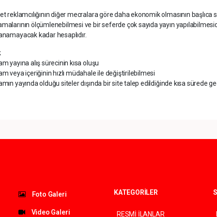
et reklamcılığının diğer mecralara göre daha ekonomik olmasının başlıca 
malarının ölçümlenebilmesi ve bir seferde çok sayıda yayın yapılabilmesid
lanamayacak kadar hesaplıdır.
k
am yayına alış sürecinin kısa oluşu
am veya içeriğinin hızlı müdahale ile değiştirilebilmesi
amın yayında olduğu siteler dışında bir site talep edildiğinde kısa sürede ge
KATEGORİLER
S
Foto Galeri
Video Galeri
RESMİ İLANLAR