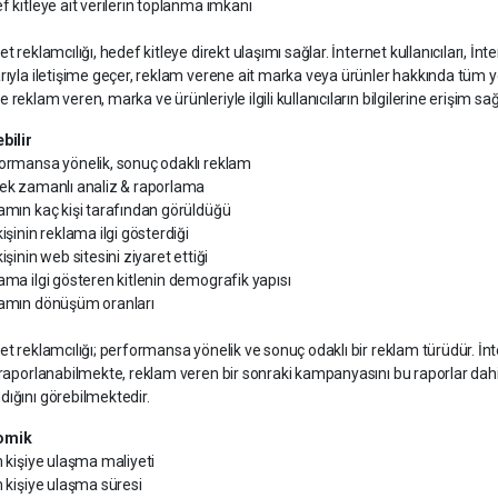
f kitleye ait verilerin toplanma imkanı
et reklamcılığı, hedef kitleye direkt ulaşımı sağlar. İnternet kullanıcıları, İ
rıyla iletişime geçer, reklam verene ait marka veya ürünler hakkında tüm ye
 reklam veren, marka ve ürünleriyle ilgili kullanıcıların bilgilerine erişim sa
bilir
formansa yönelik, sonuç odaklı reklam
çek zamanlı analiz & raporlama
amın kaç kişi tarafından görüldüğü
kişinin reklama ilgi gösterdiği
kişinin web sitesini ziyaret ettiği
ama ilgi gösteren kitlenin demografik yapısı
lamın dönüşüm oranları
et reklamcılığı; performansa yönelik ve sonuç odaklı bir reklam türüdür. İn
 raporlanabilmekte, reklam veren bir sonraki kampanyasını bu raporlar dah
ığını görebilmektedir.
omik
m kişiye ulaşma maliyeti
m kişiye ulaşma süresi