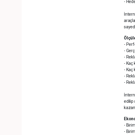
- Hede
İntern
araçla
sayede
Ölçüle
- Per
- Ger
- Rekl
- Kaç 
- Kaç 
- Rekl
- Rek
İntern
edilip
kazand
Ekon
- Biri
- Biri