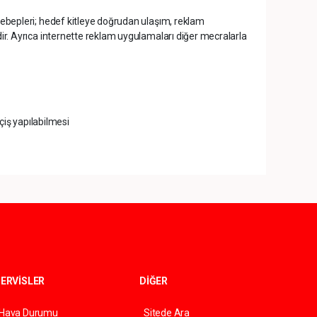
sebepleri; hedef kitleye doğrudan ulaşım, reklam
ir. Ayrıca internette reklam uygulamaları diğer mecralarla
çiş yapılabilmesi
ERVİSLER
DİĞER
Hava Durumu
Sitede Ara