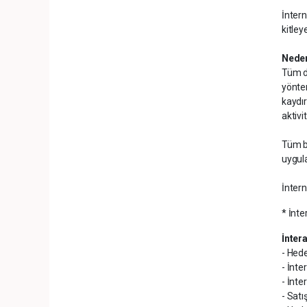
İntern
kitley
Neden
Tüm dü
yöntem
kaydır
aktivi
Tüm bu
uygula
İntern
* İnt
İntera
- Hed
- İnte
- İnte
- Satı