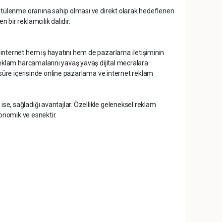
üntülenme oranına sahip olması ve direkt olarak hedeflenen
bir reklamcılık dalıdır.
 internet hem iş hayatını hem de pazarlama iletişiminin
reklam harcamalarını yavaş yavaş dijital mecralara
r süre içerisinde online pazarlama ve internet reklam
e, sağladığı avantajlar. Özellikle geleneksel reklam
ekonomik ve esnektir.