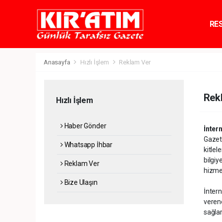
RE
TE
Anasayfa
Hızlı İşlem
Reklam Ver
Rek
Hızlı İşlem
Haber Gönder
İnter
Gazete
Whatsapp İhbar
kitlel
bilgiy
Reklam Ver
hizmet
Bize Ulaşın
İntern
veren
sağlar