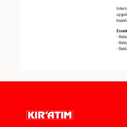
İntern
uygula
kıyas
Esne
- Rekl
- Rekl
- Rekl
Pro-0.027