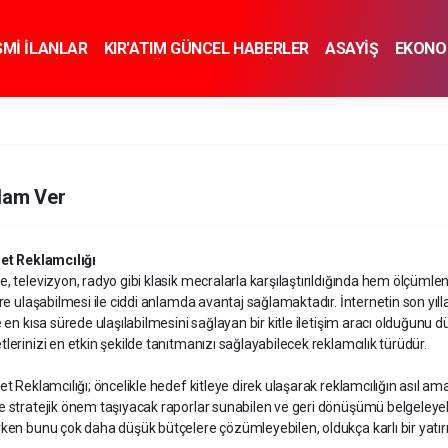
SMİ İLANLAR
KIR'ATIM GÜNCEL HABERLER
ASAYİŞ
EKONO
KNOLOJİ
SPOR
SAĞLIK
YAŞAM
İNSAN VE TOPLUM
SA
lam Ver
net Reklamcılığı
, televizyon, radyo gibi klasik mecralarla karşılaştırıldığında hem ölçümle
ere ulaşabilmesi ile ciddi anlamda avantaj sağlamaktadır. İnternetin son yıl
e en kısa sürede ulaşılabilmesini sağlayan bir kitle iletişim aracı olduğunu 
lerinizi en etkin şekilde tanıtmanızı sağlayabilecek reklamcılık türüdür.
et Reklamcılığı; öncelikle hedef kitleye direk ulaşarak reklamcılığın asıl 
e stratejik önem taşıyacak raporlar sunabilen ve geri dönüşümü belgeleyeb
ken bunu çok daha düşük bütçelere çözümleyebilen, oldukça karlı bir yatır