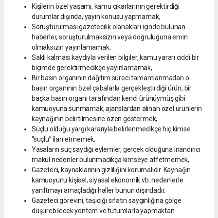
Kişilerin özel yaşamı, kamu çıkarlarının gerektirdiği
durumlar dışında, yayın konusu yapmamak,
Soruşturulması gazetecilik olanakları içinde bulunan
haberler, soruşturulmaksızın veya doğruluğuna emin
olmaksızın yayınlamamak,
Saklı kalması kaydıyla verilen bilgiler, kamu yararı ciddi bir
biçimde gerektirmedikçe yayınlamamak,
Bir basın organının dağıtım süreci tamamlanmadan o
basın organının özel çabalarla gerçekleştirdiği ürün, bir
başka basın organı tarafından kendi ürünüymüş gibi
kamuoyuna sunmamak, ajanslardan alınan özel ürünlerin
kaynağının belirtilmesine özen göstermek,
Suçlu olduğu yargı kararıyla belirlenmedikçe hiç kimse
“suçlu” ilan etmemek,
Yasaların suç saydığı eylemler, gerçek olduğuna inandırıcı
makul nedenler bulunmadıkça kimseye atfetmemek,
Gazeteci, kaynaklarının gizliliğini korumalıdır. Kaynağın
kamuoyunu kişisel, siyasal ekonomik vb. nedenlerle
yanıltmayı amaçladığı haller bunun dışındadır.
Gazeteci görevini, taşıdığı sıfatın saygınlığına gölge
düşürebilecek yöntem ve tutumlarla yapmaktan