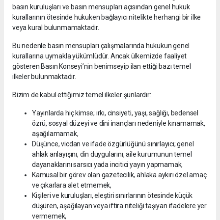
basın kuruluşları ve basın mensupları açısından genel hukuk
kurallarının ötesinde hukuken bağlayıcı nitelikte herhangi bir ilke
veya kural bulunmamaktadır.
Bu nedenle basın mensupları çalışmalarında hukukun genel
kurallarına uymakla yükümlüdür. Ancak ülkemizde faaliyet
gösteren Basın Konseyi’nin benimseyip ilan ettiği bazı temel
ilkeler bulunmaktadır.
Bizim de kabul ettiğimiz temel ilkeler şunlardır:
Yayınlarda hiç kimse; ırkı, cinsiyeti, yaşı, sağlığı, bedensel
özrü, sosyal düzeyi ve dini inançları nedeniyle kınamamak,
aşağılamamak,
Düşünce, vicdan ve ifade özgürlüğünü sınırlayıcı; genel
ahlak anlayışını, din duygularını, aile kurumunun temel
dayanaklarını sarsıcı yada incitici yayın yapmamak,
Kamusal bir görev olan gazetecilik, ahlaka aykırı özel amaç
ve çıkarlara alet etmemek,
Kişileri ve kuruluşları, eleştiri sınırlarının ötesinde küçük
düşüren, aşağılayan veya iftira niteliği taşıyan ifadelere yer
vermemek,