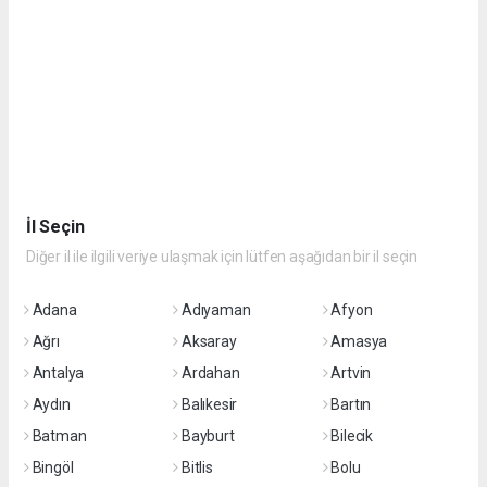
İl Seçin
Diğer il ile ilgili veriye ulaşmak için lütfen aşağıdan bir il seçin
Adana
Adıyaman
Afyon
Ağrı
Aksaray
Amasya
Antalya
Ardahan
Artvin
Aydın
Balıkesir
Bartın
Batman
Bayburt
Bilecik
Bingöl
Bitlis
Bolu