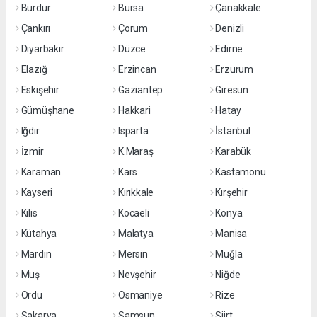
Burdur
Bursa
Çanakkale
Çankırı
Çorum
Denizli
Diyarbakır
Düzce
Edirne
Elazığ
Erzincan
Erzurum
Eskişehir
Gaziantep
Giresun
Gümüşhane
Hakkari
Hatay
Iğdır
Isparta
İstanbul
İzmir
K.Maraş
Karabük
Karaman
Kars
Kastamonu
Kayseri
Kırıkkale
Kırşehir
Kilis
Kocaeli
Konya
Kütahya
Malatya
Manisa
Mardin
Mersin
Muğla
Muş
Nevşehir
Niğde
Ordu
Osmaniye
Rize
Sakarya
Samsun
Siirt