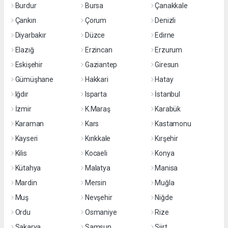
Burdur
Bursa
Çanakkale
Çankırı
Çorum
Denizli
Diyarbakır
Düzce
Edirne
Elazığ
Erzincan
Erzurum
Eskişehir
Gaziantep
Giresun
Gümüşhane
Hakkari
Hatay
Iğdır
Isparta
İstanbul
İzmir
K.Maraş
Karabük
Karaman
Kars
Kastamonu
Kayseri
Kırıkkale
Kırşehir
Kilis
Kocaeli
Konya
Kütahya
Malatya
Manisa
Mardin
Mersin
Muğla
Muş
Nevşehir
Niğde
Ordu
Osmaniye
Rize
Sakarya
Samsun
Siirt