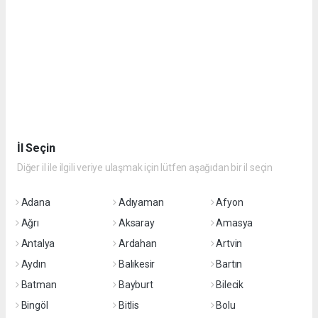
İl Seçin
Diğer il ile ilgili veriye ulaşmak için lütfen aşağıdan bir il seçin
Adana
Adıyaman
Afyon
Ağrı
Aksaray
Amasya
Antalya
Ardahan
Artvin
Aydın
Balıkesir
Bartın
Batman
Bayburt
Bilecik
Bingöl
Bitlis
Bolu