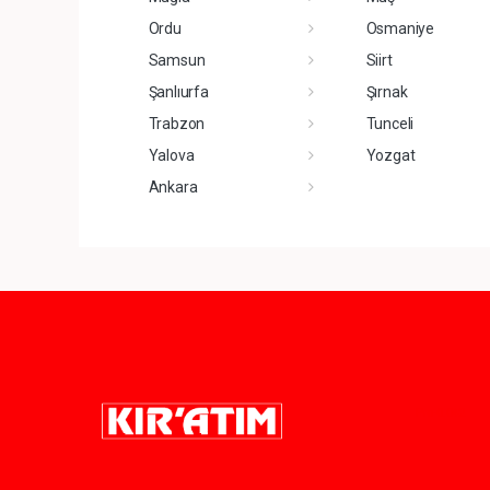
Ordu
Osmaniye
Samsun
Siirt
Şanlıurfa
Şırnak
Trabzon
Tunceli
Yalova
Yozgat
Ankara
Pro-0.042