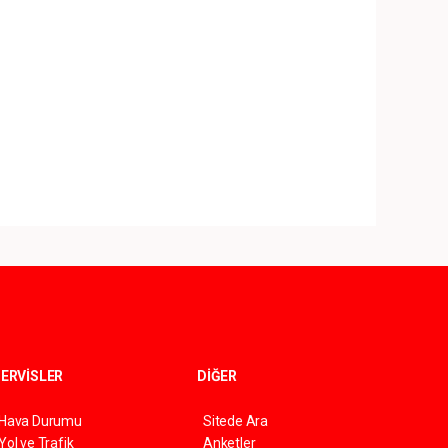
ERVİSLER
DİĞER
Hava Durumu
Sitede Ara
Yol ve Trafik
Anketler