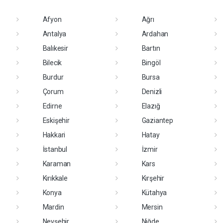
Afyon
Ağrı
Antalya
Ardahan
Balıkesir
Bartın
Bilecik
Bingöl
Burdur
Bursa
Çorum
Denizli
Edirne
Elazığ
Eskişehir
Gaziantep
Hakkari
Hatay
İstanbul
İzmir
Karaman
Kars
Kırıkkale
Kırşehir
Konya
Kütahya
Mardin
Mersin
Nevşehir
Niğde