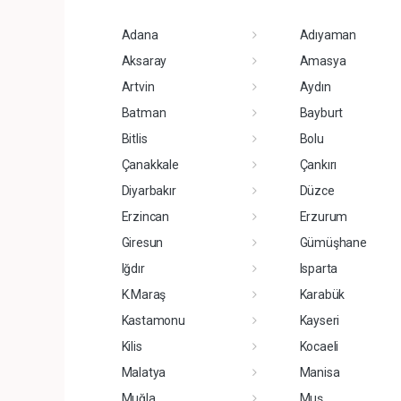
Adana
Adıyaman
Aksaray
Amasya
Artvin
Aydın
Batman
Bayburt
Bitlis
Bolu
Çanakkale
Çankırı
Diyarbakır
Düzce
Erzincan
Erzurum
Giresun
Gümüşhane
Iğdır
Isparta
K.Maraş
Karabük
Kastamonu
Kayseri
Kilis
Kocaeli
Malatya
Manisa
Muğla
Muş