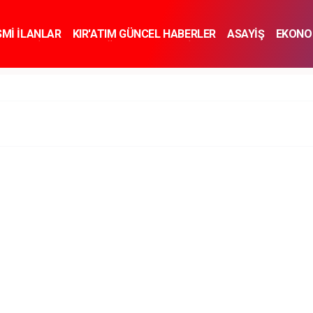
SMİ İLANLAR
KIR'ATIM GÜNCEL HABERLER
ASAYİŞ
EKONO
KNOLOJİ
SPOR
SAĞLIK
YAŞAM
İNSAN VE TOPLUM
SA