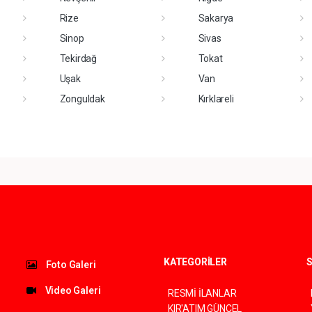
Rize
Sakarya
Sinop
Sivas
Tekirdağ
Tokat
Uşak
Van
Zonguldak
Kırklareli
KATEGORİLER
S
Foto Galeri
Video Galeri
RESMİ İLANLAR
KIR'ATIM GÜNCEL