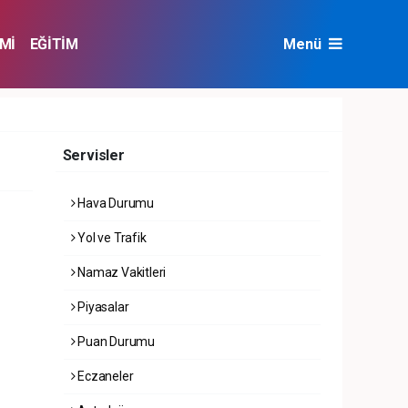
Mİ
EĞİTİM
Menü
NAT
ÇEVRE
Servisler
Hava Durumu
Yol ve Trafik
Namaz Vakitleri
Piyasalar
Puan Durumu
Eczaneler