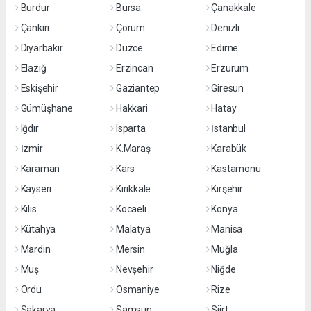
Burdur
Bursa
Çanakkale
Çankırı
Çorum
Denizli
Diyarbakır
Düzce
Edirne
Elazığ
Erzincan
Erzurum
Eskişehir
Gaziantep
Giresun
Gümüşhane
Hakkari
Hatay
Iğdır
Isparta
İstanbul
İzmir
K.Maraş
Karabük
Karaman
Kars
Kastamonu
Kayseri
Kırıkkale
Kırşehir
Kilis
Kocaeli
Konya
Kütahya
Malatya
Manisa
Mardin
Mersin
Muğla
Muş
Nevşehir
Niğde
Ordu
Osmaniye
Rize
Sakarya
Samsun
Siirt