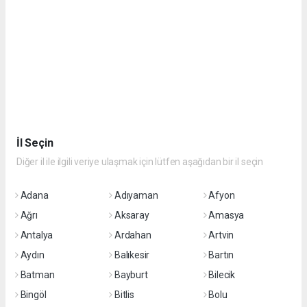
İl Seçin
Diğer il ile ilgili veriye ulaşmak için lütfen aşağıdan bir il seçin
Adana
Adıyaman
Afyon
Ağrı
Aksaray
Amasya
Antalya
Ardahan
Artvin
Aydın
Balıkesir
Bartın
Batman
Bayburt
Bilecik
Bingöl
Bitlis
Bolu