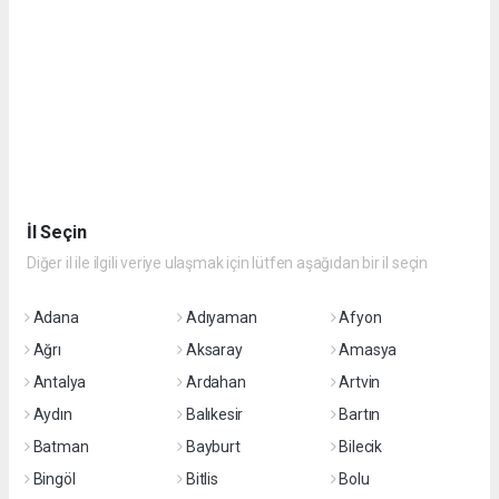
İl Seçin
Diğer il ile ilgili veriye ulaşmak için lütfen aşağıdan bir il seçin
Adana
Adıyaman
Afyon
Ağrı
Aksaray
Amasya
Antalya
Ardahan
Artvin
Aydın
Balıkesir
Bartın
Batman
Bayburt
Bilecik
Bingöl
Bitlis
Bolu