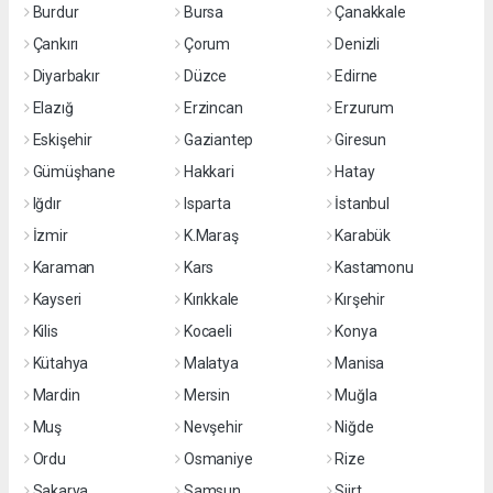
Burdur
Bursa
Çanakkale
Çankırı
Çorum
Denizli
Diyarbakır
Düzce
Edirne
Elazığ
Erzincan
Erzurum
Eskişehir
Gaziantep
Giresun
Gümüşhane
Hakkari
Hatay
Iğdır
Isparta
İstanbul
İzmir
K.Maraş
Karabük
Karaman
Kars
Kastamonu
Kayseri
Kırıkkale
Kırşehir
Kilis
Kocaeli
Konya
Kütahya
Malatya
Manisa
Mardin
Mersin
Muğla
Muş
Nevşehir
Niğde
Ordu
Osmaniye
Rize
Sakarya
Samsun
Siirt