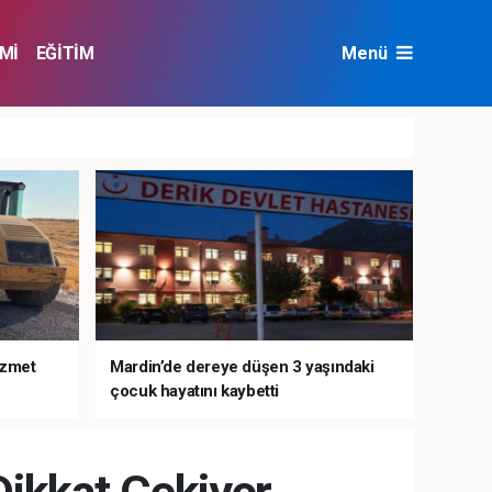
Mİ
EĞİTİM
Menü
NAT
ÇEVRE
izmet
Mardin’de dereye düşen 3 yaşındaki
çocuk hayatını kaybetti