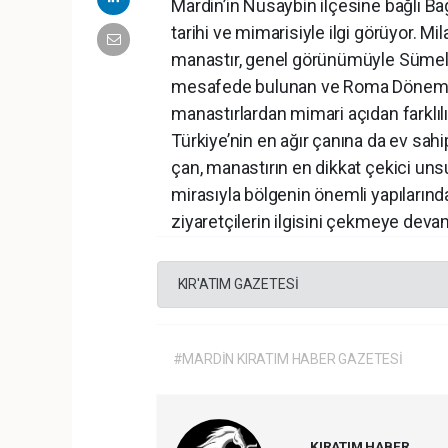
Mardin’in Nusaybin ilçesine bağlı Ba
tarihi ve mimarisiyle ilgi görüyor. Mi
manastır, genel görünümüyle Sümela 
mesafede bulunan ve Roma Dönemi’nde
manastırlardan mimari açıdan farklıl
Türkiye’nin en ağır çanına da ev sahip
çan, manastırın en dikkat çekici unsur
mirasıyla bölgenin önemli yapılarında
ziyaretçilerin ilgisini çekmeye deva
KIR'ATIM GAZETESİ
#MARDİN KIRATIM HABER GAZETESİ
KIRATIM HABER