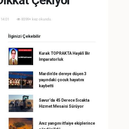
Dikkat Çekiyor
 14:01
8399+ kez okundu.
İlginizi Çekebilir
Kurak TOPRAKTA Hayâlî Bir
İmparatorluk
Mardin’de dereye düşen 3
yaşındaki çocuk hayatını
kaybetti
Savur’da 45 Derece Sıcakta
Hizmet Mesaisi Sürüyor
Anız yangını itfaiye ekiplerince