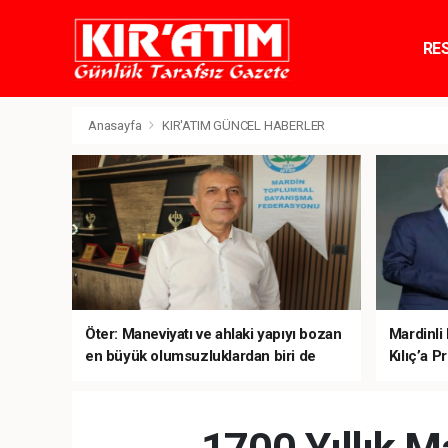
RE
TE
Anasayfa
KIR'ATIM GÜNCEL HABERLER
Öter: Maneviyatı ve ahlaki yapıyı bozan
Mardinli
en büyük olumsuzluklardan biri de
Kılıç’a Pr
sanal kumardır