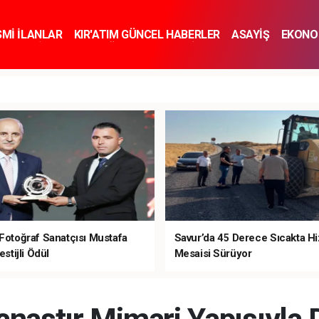
SMİ İLANLAR
KIR'ATIM GÜNCEL HABERLER
ASAYİŞ
EKONO
KNOLOJİ
SPOR
SAĞLIK
YAŞAM
İNSAN VE TOPLUM
SA
 Fotoğraf Sanatçısı Mustafa
Savur’da 45 Derece Sıcakta H
estijli Ödül
Mesaisi Sürüyor