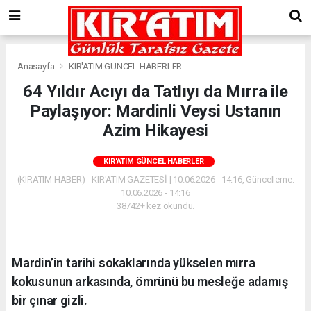
Anasayfa
KIR'ATIM GÜNCEL HABERLER
64 Yıldır Acıyı da Tatlıyı da Mırra ile
Paylaşıyor: Mardinli Veysi Ustanın
Azim Hikayesi
KIR'ATIM GÜNCEL HABERLER
(KIRATIM HABER) - KIR'ATIM GAZETESİ | 10.06.2026 - 14:16, Güncelleme:
10.06.2026 - 14:16
38742+ kez okundu.
Mardin’in tarihi sokaklarında yükselen mırra
kokusunun arkasında, ömrünü bu mesleğe adamış
bir çınar gizli.