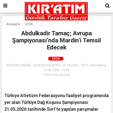
Anasayfa
SPOR
Abdulkadir Tamaç; Avrupa
Şampiyonası’nda Mardin’i Temsil
Edecek
SPOR
(KIRATIM HABER) - KIR'ATIM GAZETESİ | 01.06.2026 - 10:37, Güncelleme:
01.06.2026 - 10:39
11787+ kez okundu.
Türkiye Atletizm Federasyonu faaliyet programında
yer alan Türkiye Dağ Koşusu Şampiyonası
21.05.2026 tarihinde Siirt’te yapılan yarışmalar