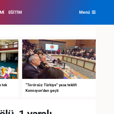
Mİ
EĞİTİM
Menü
NAT
ÇEVRE
n tek
“Terörsüz Türkiye” yasa teklifi
Komisyon’dan geçti