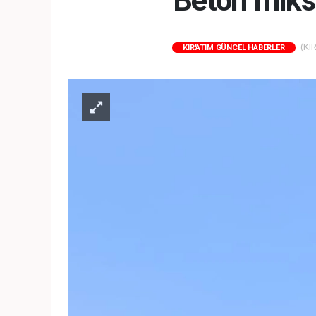
Beton mikser
(KIR
KIR'ATIM GÜNCEL HABERLER