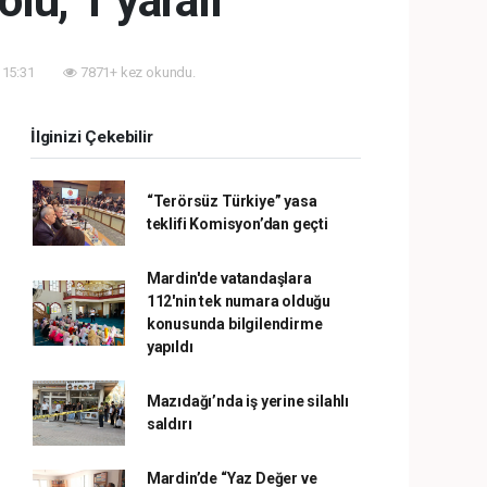
ölü, 1 yaralı
 15:31
7871+ kez okundu.
İlginizi Çekebilir
“Terörsüz Türkiye” yasa
teklifi Komisyon’dan geçti
Mardin'de vatandaşlara
112'nin tek numara olduğu
konusunda bilgilendirme
yapıldı
Mazıdağı’nda iş yerine silahlı
saldırı
Mardin’de “Yaz Değer ve