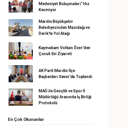
Medeniyet Buluşmaları” Hız
Kesmiyor
Mardin Büyükşehir
Belediyesinden Mazıdağı ve
Derik'te Yol Atağı
Kaymakam Volkan Özer'den
Çocuk Evi Ziyareti
AK Parti Mardin İlçe
Başkanları Savur’da Toplandı
MAÜ ile Gençlik ve Spor İl
Müdürlüğü Arasında İş Birliği
Protokolü
En Çok Okunanlar