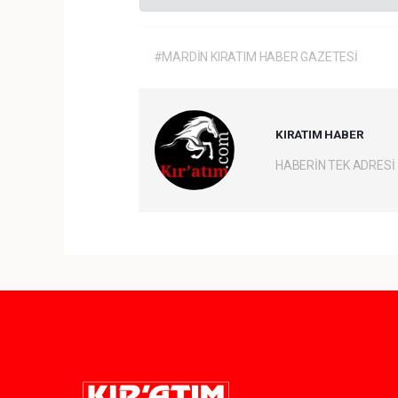
#MARDİN KIRATIM HABER GAZETESİ
KIRATIM HABER
HABERİN TEK ADRESİ
Pro-0.054