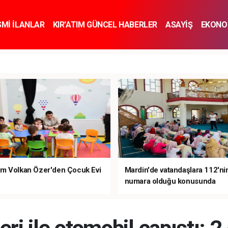
SMİ İLANLAR
KIR'ATIM GÜNCEL HABERLER
ASAYİŞ
EKONO
KNOLOJİ
SPOR
SAĞLIK
YAŞAM
İNSAN VE TOPLUM
SA
m Volkan Özer'den Çocuk Evi
Mardin'de vatandaşlara 112'ni
numara olduğu konusunda
bilgilendirme yapıldı