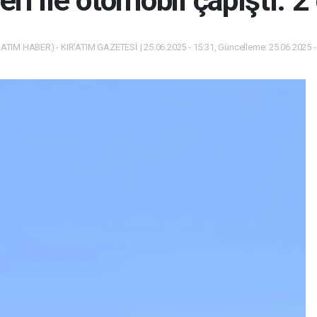
i ile otomobil çapıştı: 2 
ATIM HABER) - KIR'ATIM GAZETESİ | 25.06.2025 - 15:31, Güncelleme: 25.06.2025 -