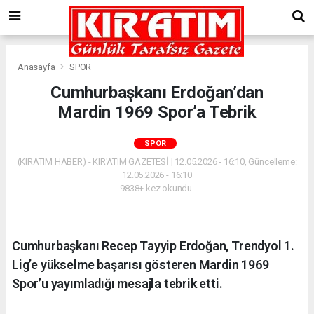
Anasayfa
SPOR
Cumhurbaşkanı Erdoğan’dan
Mardin 1969 Spor’a Tebrik
SPOR
(KIRATIM HABER) - KIR'ATIM GAZETESİ | 12.05.2026 - 16:10, Güncelleme:
12.05.2026 - 16:10
9838+ kez okundu.
Cumhurbaşkanı Recep Tayyip Erdoğan, Trendyol 1.
Lig’e yükselme başarısı gösteren Mardin 1969
Spor’u yayımladığı mesajla tebrik etti.