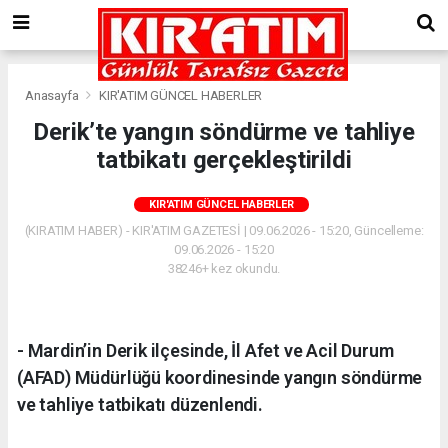
Anasayfa
KIR'ATIM GÜNCEL HABERLER
Derik’te yangın söndürme ve tahliye
tatbikatı gerçekleştirildi
KIR'ATIM GÜNCEL HABERLER
(KIRATIM HABER) - KIR'ATIM GAZETESİ | 09.06.2026 - 15:20, Güncelleme:
09.06.2026 - 15:20
38246+ kez okundu.
- Mardin’in Derik ilçesinde, İl Afet ve Acil Durum
(AFAD) Müdürlüğü koordinesinde yangın söndürme
ve tahliye tatbikatı düzenlendi.