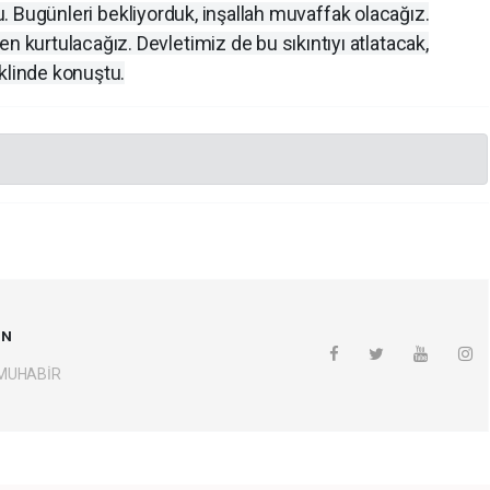
du. Bugünleri bekliyorduk, inşallah muvaffak olacağız.
urtulacağız. Devletimiz de bu sıkıntıyı atlatacak,
klinde konuştu.
UN
 MUHABİR