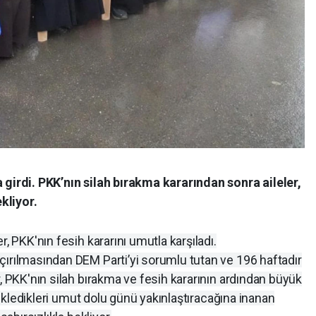
 girdi. PKK’nın silah bırakma kararından sonra aileler,
kliyor.
r, PKK'nın fesih kararını umutla karşıladı.
çırılmasından DEM Parti’yi sorumlu tutan ve 196 haftadır
r, PKK'nın silah bırakma ve fesih kararının ardından büyük
 bekledikleri umut dolu günü yakınlaştıracağına inanan