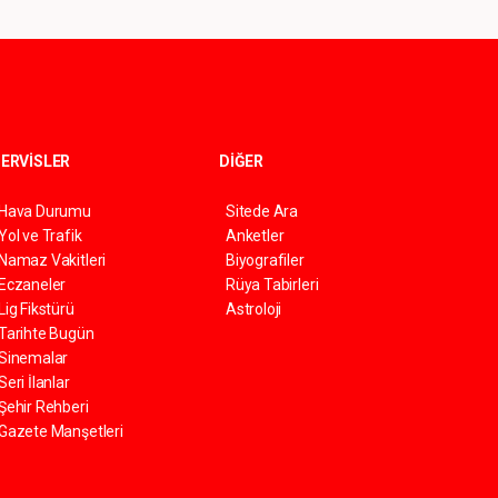
ERVİSLER
DİĞER
Hava Durumu
Sitede Ara
Yol ve Trafik
Anketler
Namaz Vakitleri
Biyografiler
Eczaneler
Rüya Tabirleri
Lig Fikstürü
Astroloji
Tarihte Bugün
Sinemalar
Seri İlanlar
Şehir Rehberi
Gazete Manşetleri