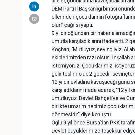
aileler, çocuklarına kavuşacakları anı 
DEM Parti İl Başkanlığı binası önünde
ellerinden çocuklarının fotoğrafların
olun" çağrısı yaptı.
9 yıldır oğlundan bir haber alamadığı
umutla karşıladıklarını ifade etti. 2
Koçhan, "Mutluyuz, sevinçliyiz. Al
ekiplerimizden razı olsun. İnşallah 
istemiyoruz. Çocuklarımızı istiyoruz.
gelir teslim olur. 2 gecedir sevinçt
12 yıldır evladına kavuşacağı günü sa
karşıladıklarını ifade ederek, "12 yı
umutluyuz. Devlet Bahçeli’ye ve Cu
birlikte umarım hepimiz çocuklarımı
dönmesidir" diye konuştu.
Oğlu 9 yıl önce Bursa’dan PKK tarafı
Devlet büyüklerimize teşekkür ediyo