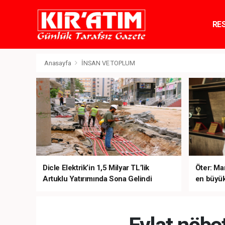
RE
TE
Anasayfa
İNSAN VE TOPLUM
Dicle Elektrik’in 1,5 Milyar TL’lik
Öter: Man
Artuklu Yatırımında Sona Gelindi
en büyük
sanal ku