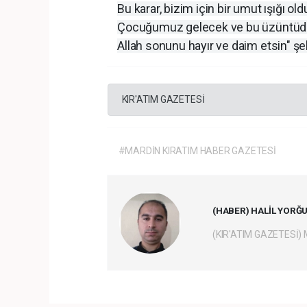
Bu karar, bizim için bir umut ışığı ol
Çocuğumuz gelecek ve bu üzüntüden k
Allah sonunu hayır ve daim etsin" şe
KIR'ATIM GAZETESİ
#MARDİN KIRATIM HABER GAZETESİ
(HABER) HALİL YORĞ
(KIR'ATIM GAZETESİ)