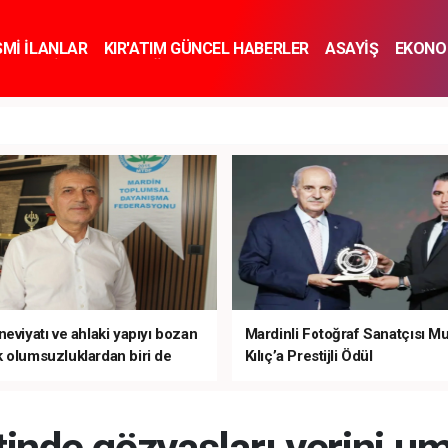
SMİ İLANLAR
KIR'ATIM GÜNCEL HABERLER
ASAYİŞ
EKONO
KNOLOJİ
SPOR
SAĞLIK
YAŞAM
İNSAN VE TOPLUM
SA
eviyatı ve ahlaki yapıyı bozan
Mardinli Fotoğraf Sanatçısı M
 olumsuzluklardan biri de
Kılıç’a Prestijli Ödül
mardır