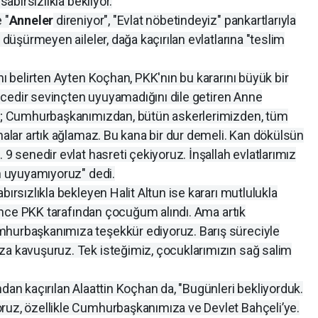
sabırsızlıkla bekliyor.
 "
Anneler
direniyor", "Evlat nöbetindeyiz" pankartlarıyla
ı düşürmeyen aileler, dağa kaçırılan evlatlarına "teslim
nı belirten Ayten Koçhan, PKK'nın bu kararını büyük bir
 gecedir sevinçten uyuyamadığını dile getiren Anne
lah; Cumhurbaşkanımızdan, bütün askerlerimizden, tüm
analar artık ağlamaz. Bu kana bir dur demeli. Kan dökülsün
 9 senedir evlat hasreti çekiyoruz. İnşallah evlatlarımız
en uyuyamıyoruz" dedi.
bırsızlıkla bekleyen Halit Altun ise kararı mutlulukla
l önce PKK tarafından çocuğum alındı. Ama artık
mhurbaşkanımıza teşekkür ediyoruz. Barış süreciyle
za kavuşuruz. Tek isteğimiz, çocuklarımızın sağ salim
ndan kaçırılan Alaattin Koçhan da, "Bugünleri bekliyorduk.
ruz, özellikle Cumhurbaşkanımıza ve Devlet Bahçeli’ye.