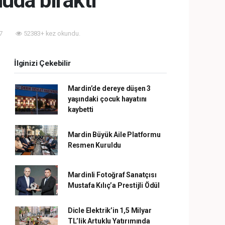
uda bıraktı
37
52383+ kez okundu.
İlginizi Çekebilir
Mardin’de dereye düşen 3
yaşındaki çocuk hayatını
kaybetti
Mardin Büyük Aile Platformu
Resmen Kuruldu
Mardinli Fotoğraf Sanatçısı
Mustafa Kılıç’a Prestijli Ödül
Dicle Elektrik’in 1,5 Milyar
TL’lik Artuklu Yatırımında