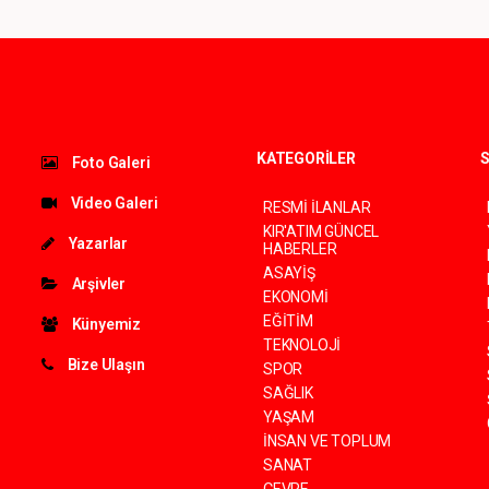
KATEGORİLER
S
Foto Galeri
Video Galeri
RESMİ İLANLAR
KIR'ATIM GÜNCEL
Yazarlar
HABERLER
ASAYİŞ
Arşivler
EKONOMİ
EĞİTİM
Künyemiz
TEKNOLOJİ
Bize Ulaşın
SPOR
SAĞLIK
YAŞAM
İNSAN VE TOPLUM
SANAT
ÇEVRE