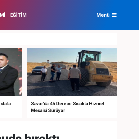
Mİ
EĞİTİM
Menü
NAT
ÇEVRE
ustafa
Savur’da 45 Derece Sıcakta Hizmet
Mesaisi Sürüyor