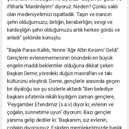
iftiharla 'Mardinliyim!' diyoruz. Neden? Çünkü saklı
olan medeniyetimizi ispatladık. Taşın ve inancın
şehri olduğumuzu; birliğin, beraberliğin, sevgi ve
kardeşliğin şehri olduğumuzu artık herkes gördü ve
anladı" şeklinde konuştu.
"Başlık Parası Kalktı, Yerine 'Ağır Altın Kesimi' Geldi"
Gençlerin evlenememesinin önündeki en büyük
engelin maddi beklentiler olduğuna dikkat çeken
Başkan Demir, yöredeki düğün masrafları ve takı
kültürünü eleştirdi. Demir, gençlerle arasında geçen
bir diyaloğu ise şu sözlerle aktardı:"Ben belediye
başkanı sıfatımla nikâh kıydığım zaman gençlere,
'Peygamber Efendimiz (s.a.v) diyor ki; evlenin ve
çoğalın, sünnetime uyun' diyorum. Bazı gençler
yanıma gelip dediler ki: 'Başkanım, siz evlenin,
çoğalın diyorsunuz. Eskiden memleketimizde başlık