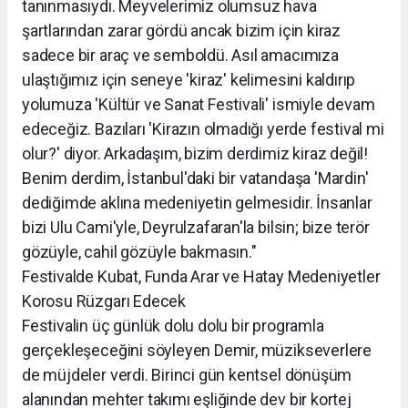
tanınmasıydı. Meyvelerimiz olumsuz hava
şartlarından zarar gördü ancak bizim için kiraz
sadece bir araç ve semboldü. Asıl amacımıza
ulaştığımız için seneye 'kiraz' kelimesini kaldırıp
yolumuza 'Kültür ve Sanat Festivali' ismiyle devam
edeceğiz. Bazıları 'Kirazın olmadığı yerde festival mi
olur?' diyor. Arkadaşım, bizim derdimiz kiraz değil!
Benim derdim, İstanbul'daki bir vatandaşa 'Mardin'
dediğimde aklına medeniyetin gelmesidir. İnsanlar
bizi Ulu Cami'yle, Deyrulzafaran'la bilsin; bize terör
gözüyle, cahil gözüyle bakmasın."
Festivalde Kubat, Funda Arar ve Hatay Medeniyetler
Korosu Rüzgarı Edecek
Festivalin üç günlük dolu dolu bir programla
gerçekleşeceğini söyleyen Demir, müzikseverlere
de müjdeler verdi. Birinci gün kentsel dönüşüm
alanından mehter takımı eşliğinde dev bir kortej