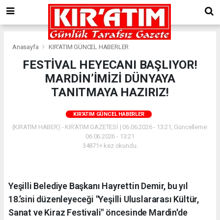
Anasayfa
KIR'ATIM GÜNCEL HABERLER
FESTİVAL HEYECANI BAŞLIYOR!
MARDİN’İMİZİ DÜNYAYA
TANITMAYA HAZIRIZ!
KIR'ATIM GÜNCEL HABERLER
(KIRATIM HABER) - KIR'ATIM GAZETESİ | 06.06.2026 - 13:21, Güncelleme:
06.06.2026 - 13:21
34871+ kez okundu.
Yeşilli Belediye Başkanı Hayrettin Demir, bu yıl
18.’sini düzenleyeceği "Yeşilli Uluslararası Kültür,
Sanat ve Kiraz Festivali" öncesinde Mardin'de