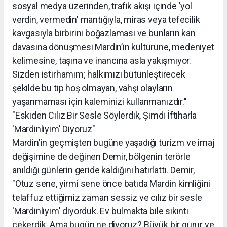
sosyal medya üzerinden, trafik akışı içinde 'yol
verdin, vermedin' mantığıyla, miras veya tefecilik
kavgasıyla birbirini boğazlaması ve bunların kan
davasına dönüşmesi Mardin’in kültürüne, medeniyet
kelimesine, taşına ve inancına asla yakışmıyor.
Sizden istirhamım; halkımızı bütünleştirecek
şekilde bu tip hoş olmayan, vahşi olayların
yaşanmaması için kaleminizi kullanmanızdır."
"Eskiden Cılız Bir Sesle Söylerdik, Şimdi İftiharla
'Mardinliyim' Diyoruz"
Mardin'in geçmişten bugüne yaşadığı turizm ve imaj
değişimine de değinen Demir, bölgenin terörle
anıldığı günlerin geride kaldığını hatırlattı. Demir,
"Otuz sene, yirmi sene önce batıda Mardin kimliğini
telaffuz ettiğimiz zaman sessiz ve cılız bir sesle
'Mardinliyim' diyorduk. Ev bulmakta bile sıkıntı
çekerdik. Ama bugün ne diyoruz? Büyük bir gurur ve