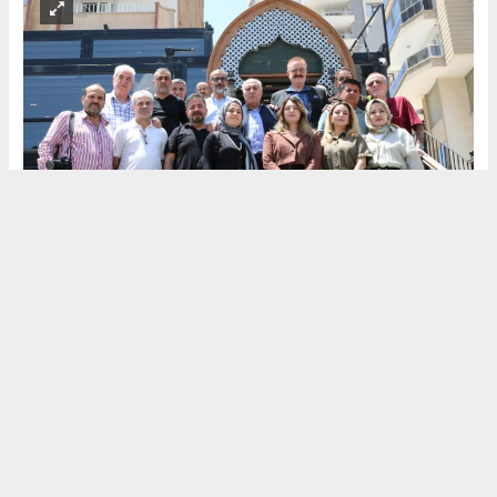
(HABER) HALİL
YORĞUN
(KIR'ATIM
GAZETESİ)
MUHABİR