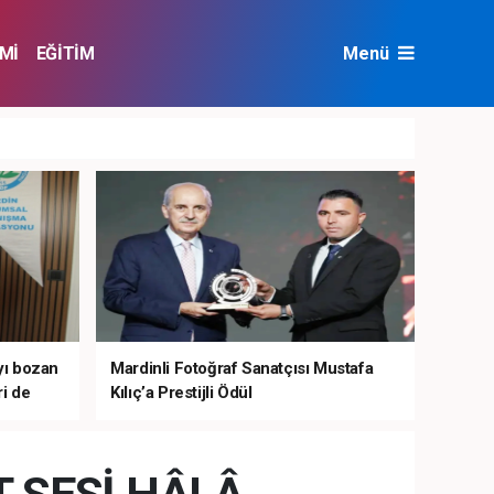
Mİ
EĞİTİM
Menü
NAT
ÇEVRE
ıyı bozan
Mardinli Fotoğraf Sanatçısı Mustafa
i de
Kılıç’a Prestijli Ödül