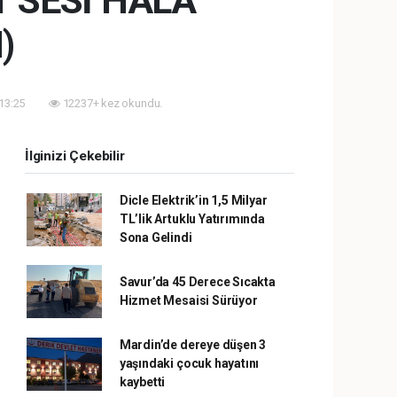
 SESİ HÂLÂ
)
 13:25
12237+ kez okundu.
İlginizi Çekebilir
Dicle Elektrik’in 1,5 Milyar
TL’lik Artuklu Yatırımında
Sona Gelindi
Savur’da 45 Derece Sıcakta
Hizmet Mesaisi Sürüyor
Mardin’de dereye düşen 3
yaşındaki çocuk hayatını
kaybetti