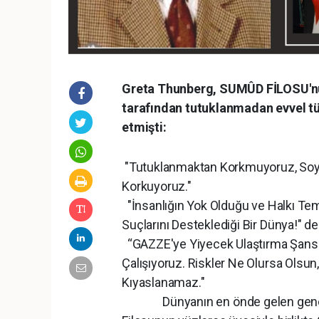
Greta Thunberg, SUMÛD FİLOSU'nun
tarafından tutuklanmadan evvel tüm
etmişti:
"Tutuklanmaktan Korkmuyoruz, Soy
Korkuyoruz."
"İnsanlığın Yok Olduğu ve Halkı Te
Suçlarını Desteklediği Bir Dünya!" de
“GAZZE'ye Yiyecek Ulaştırma Şans
Çalışıyoruz. Riskler Ne Olursa Olsun
Kıyaslanamaz."
Dünyanın en önde gelen genç çe