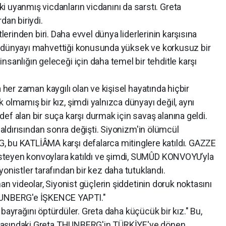
 uyanmış vicdanların vicdanını da sarstı. Greta
an biriydi.
den biri. Daha evvel dünya liderlerinin karşısına
ının dünyayı mahvettiği konusunda yüksek ve korkusuz bir
nsanlığın geleceği için daha temel bir tehditle karşı
zaman kaygılı olan ve kişisel hayatında hiçbir
 olmamış bir kız, şimdi yalnızca dünyayı değil, aynı
ef alan bir suça karşı durmak için savaş alanına geldi.
rısından sonra değişti. Siyonizm'in ölümcül
, bu KATLİÂMA karşı defalarca mitinglere katıldı. GAZZE
k isteyen konvoylara katıldı ve şimdi, SUMÛD KONVOYU’yla
onistler tarafından bir kez daha tutuklandı.
deolar, Siyonist güçlerin şiddetinin doruk noktasını
HUNBERG'e İŞKENCE YAPTI."
rağını öptürdüler. Greta daha küçücük bir kız." Bu,
22 yaşındaki Greta THUNBERG'in TÜRKİYE'ye dönen