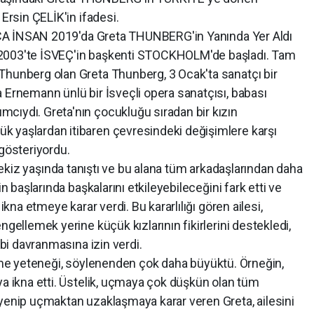
 Ersin ÇELİK'in ifadesi.
AN 2019'da Greta THUNBERG'in Yanında Yer Aldı
2003'te İSVEÇ'in başkenti STOCKHOLM'de başladı. Tam
Thunberg olan Greta Thunberg, 3 Ocak'ta sanatçı bir
 Ernemann ünlü bir İsveçli opera sanatçısı, babası
cıydı. Greta'nın çocukluğu sıradan bir kızın
 yaşlardan itibaren çevresindeki değişimlere karşı
 gösteriyordu.
 yaşında tanıştı ve bu alana tüm arkadaşlarından daha
in başlarında başkalarını etkileyebileceğini fark etti ve
ikna etmeye karar verdi. Bu kararlılığı gören ailesi,
ngellemek yerine küçük kızlarının fikirlerini destekledi,
ibi davranmasına izin verdi.
eteneği, söylenenden çok daha büyüktü. Örneğin,
ya ikna etti. Üstelik, uçmaya çok düşkün olan tüm
 yenip uçmaktan uzaklaşmaya karar veren Greta, ailesini