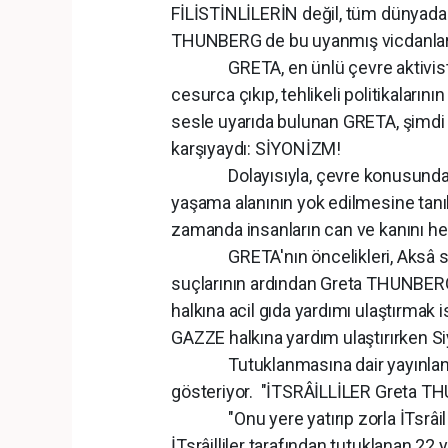
FİLİSTİNLİLERİN değil, tüm dünyadaki
THUNBERG de bu uyanmış vicdanlard
GRETA, en ünlü çevre aktivistlerin
cesurca çıkıp, tehlikeli politikalar
sesle uyarıda bulunan GRETA, şimdi i
karşıyaydı: SİYONİZM!
Dolayısıyla, çevre konusunda her 
yaşama alanının yok edilmesine tanık
zamanda insanların can ve kanını hed
GRETA'nın öncelikleri, Aksâ saldı
suçlarının ardından Greta THUNBERG
halkına acil gıda yardımı ulaştırma
GAZZE halkına yardım ulaştırırken Siy
Tutuklanmasına dair yayınlanan vi
gösteriyor. "İTSRÂİLLİLER Greta T
"Onu yere yatırıp zorla İTsrâil bay
İTsrâilliler tarafından tutuklanan 