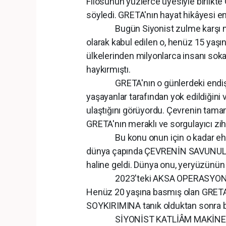
Filosunun yüzlerce üyesiyle birlikte 
söyledi. GRETA'nın hayat hikâyesi en 
Bugün Siyonist zulme karşı müca
olarak kabul edilen o, henüz 15 yaşı
ülkelerinden milyonlarca insanı sok
haykırmıştı.
GRETA'nın o günlerdeki endişesi
yaşayanlar tarafından yok edildiğini
ulaştığını görüyordu. Çevrenin tama
GRETA'nın meraklı ve sorgulayıcı zi
Bu konu onun için o kadar ehemmi
dünya çapında ÇEVRENİN SAVUNUL
haline geldi. Dünya onu, yeryüzünün ku
2023'teki AKSA OPERASYONU, GRE
Henüz 20 yaşına basmış olan GRETA,
SOYKIRIMINA tanık olduktan sonra b
SİYONİST KATLİÂM MAKİNESİ’nin 