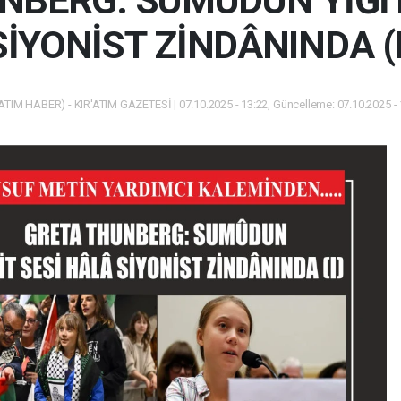
NBERG: SUMÛDUN YİĞİT
SİYONİST ZİNDÂNINDA (I
ATIM HABER) - KIR'ATIM GAZETESİ | 07.10.2025 - 13:22, Güncelleme: 07.10.2025 -