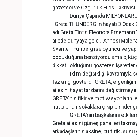
gazeteci ve Özgürlük Filosu aktivisti
Dünya Çapında MİLYONLARCA İNS
Greta THUNBERG'in hayatı 3 Ocak 
adı Greta Tintin Eleonora Ernemann 
ailede dünyaya geldi. Annesi Malena
Svante Thunberg ise oyuncu ve yapım
çocukluğuna benziyordu ama o, küçük
dikkatli olduğunu gösteren işaretler
İklim değişikliği kavramıyla sekiz
fazla ilgi gösterdi. GRETA, ergenliğin
ailesini hayat tarzlarını değiştirmeye 
GRETA'nın fikir ve motivasyonlarını e
hatta onun sokaklara çıkıp bir lider g
GRETA'nın başkalarını etkileme y
Greta ailesini güneş panelleri takma
arkadaşlarının aksine, bu tutkusunu