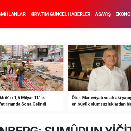
SMİ İLANLAR
KIR'ATIM GÜNCEL HABERLER
ASAYİŞ
EKONO
KNOLOJİ
SPOR
SAĞLIK
YAŞAM
İNSAN VE TOPLUM
SA
ktrik’in 1,5 Milyar TL’lik
Öter: Maneviyatı ve ahlaki yap
Yatırımında Sona Gelindi
en büyük olumsuzluklardan bir
sanal kumardır