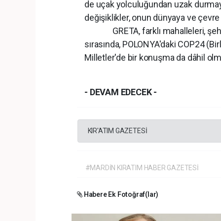
de uçak yolculuğundan uzak durmaya i
değişiklikler, onun dünyaya ve çevr
GRETA, farklı mahalleleri, şehirler
sırasında, POLONYA'daki COP24 (Birle
Milletler'de bir konuşma da dâhil ol
- DEVAM EDECEK -
KIR'ATIM GAZETESİ
#MARDİN KIRATIM HABER GAZETESİ
Habere Ek Fotoğraf(lar)