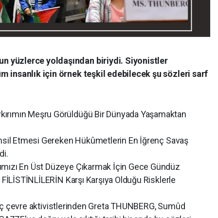
 yüzlerce yoldaşından biriydi. Siyonistler
 insanlık için örnek teşkil edebilecek şu sözleri sarf
kırımın Meşru Görüldüğü Bir Dünyada Yaşamaktan
msil Etmesi Gereken Hükûmetlerin En İğrenç Savaş
di.
ımızı En Üst Düzeye Çıkarmak İçin Gece Gündüz
, FİLİSTİNLİLERİN Karşı Karşıya Olduğu Risklerle
vre aktivistlerinden Greta THUNBERG, Sumûd