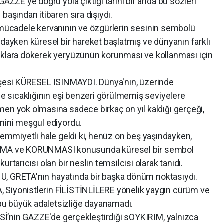
GAZZE'ye doğru yola çıktığı tarihi bir anda bu sözleri
başından itibaren sıra dışıydı.
dele kervanının ve özgürlerin sesinin sembolü
ndayken küresel bir hareket başlatmış ve dünyanın farklı
aklara dökerek yeryüzünün korunması ve kollanması için
 KÜRESEL ISINMAYDI. Dünya'nın, üzerinde
 ve sıcaklığının eşi benzeri görülmemiş seviyelere
men yok olmasına sadece birkaç on yıl kaldığı gerçeği,
hnini meşgul ediyordu.
yetli hale geldi ki, henüz on beş yaşındayken,
MA ve KORUNMASI konusunda küresel bir sembol
rtarıcısı olan bir neslin temsilcisi olarak tanıdı.
TA'nın hayatında bir başka dönüm noktasıydı.
 Siyonistlerin FİLİSTİNLİLERE yönelik yaygın cürüm ve
u büyük adaletsizliğe dayanamadı.
GAZZE'de gerçekleştirdiği sOYKIRIM, yalnızca