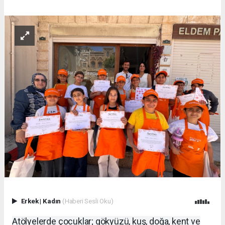
Erkek
|
Kadın
(Haberi Sesli Oku)
Atölyelerde çocuklar; gökyüzü, kuş, doğa, kent ve