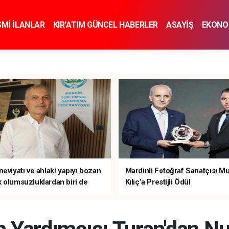
SMİ İLANLAR
KIR'ATIM GÜNCEL HABERLER
ASAYİŞ
EKONO
KNOLOJİ
SPOR
SAĞLIK
YAŞAM
İNSAN VE TOPLUM
SA
eviyatı ve ahlaki yapıyı bozan
Mardinli Fotoğraf Sanatçısı M
 olumsuzluklardan biri de
Kılıç’a Prestijli Ödül
mardır