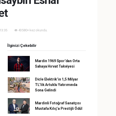
usaybin Esnaf
et
 13:35
43580+ kez okundu.
İlginizi Çekebilir
Mardin 1969 Spor’dan Orta
Sahaya Hırvat Takviyesi
Dicle Elektrik’in 1,5 Milyar
TL’lik Artuklu Yatırımında
Sona Gelindi
Mardinli Fotoğraf Sanatçısı
Mustafa Kılıç’a Prestijli Ödül