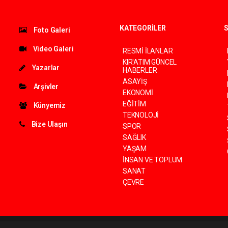
KATEGORİLER
S
Foto Galeri
Video Galeri
RESMİ İLANLAR
KIR'ATIM GÜNCEL
Yazarlar
HABERLER
ASAYİŞ
Arşivler
EKONOMİ
EĞİTİM
Künyemiz
TEKNOLOJİ
Bize Ulaşın
SPOR
SAĞLIK
YAŞAM
İNSAN VE TOPLUM
SANAT
ÇEVRE