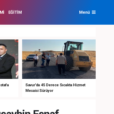
Mİ
EĞİTİM
Menü
NAT
ÇEVRE
ustafa
Savur’da 45 Derece Sıcakta Hizmet
Mesaisi Sürüyor