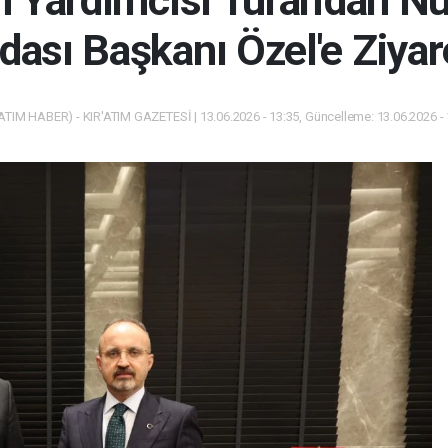
an Yardımcısı Turan'dan N
dası Başkanı Özel'e Ziyar
ATIM HABER) - KIR'ATIM GAZETESİ | 13.06.2026 - 13:35, Güncelleme: 13.06.2026 -