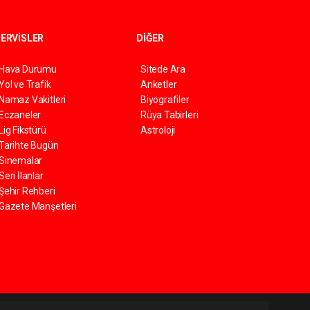
ERVİSLER
DİĞER
Hava Durumu
Sitede Ara
Yol ve Trafik
Anketler
Namaz Vakitleri
Biyografiler
Eczaneler
Rüya Tabirleri
Lig Fikstürü
Astroloji
Tarihte Bugün
Sinemalar
Seri İlanlar
Şehir Rehberi
Gazete Manşetleri