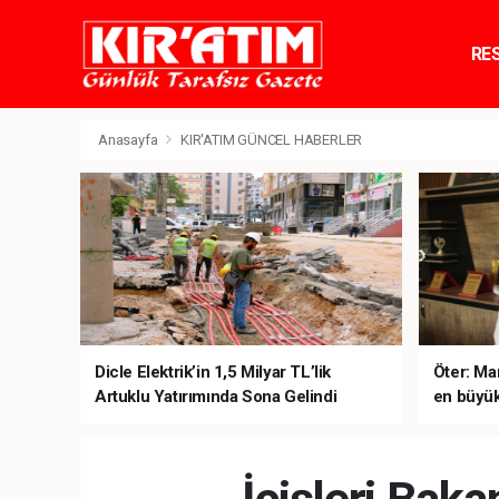
RE
TE
Anasayfa
KIR'ATIM GÜNCEL HABERLER
Dicle Elektrik’in 1,5 Milyar TL’lik
Öter: Man
Artuklu Yatırımında Sona Gelindi
en büyük
sanal ku