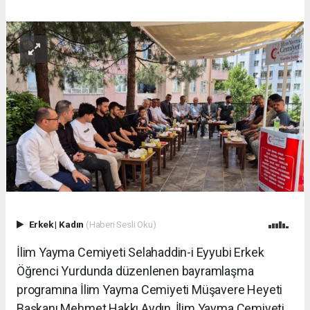
Erkek
|
Kadın
(Haberi Sesli Oku)
İlim Yayma Cemiyeti Selahaddin-i Eyyubi Erkek
Öğrenci Yurdunda düzenlenen bayramlaşma
programına İlim Yayma Cemiyeti Müşavere Heyeti
Başkanı Mehmet Hakkı Aydın, İlim Yayma Cemiyeti