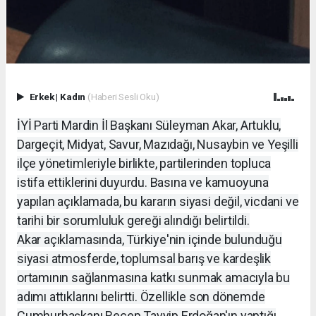
Erkek
|
Kadın
(Haberi Sesli Oku)
İYİ Parti Mardin İl Başkanı Süleyman Akar, Artuklu,
Dargeçit, Midyat, Savur, Mazıdağı, Nusaybin ve Yeşilli
ilçe yönetimleriyle birlikte, partilerinden topluca
istifa ettiklerini duyurdu. Basına ve kamuoyuna
yapılan açıklamada, bu kararın siyasi değil, vicdani ve
tarihi bir sorumluluk gereği alındığı belirtildi.
Akar açıklamasında, Türkiye'nin içinde bulunduğu
siyasi atmosferde, toplumsal barış ve kardeşlik
ortamının sağlanmasına katkı sunmak amacıyla bu
adımı attıklarını belirtti. Özellikle son dönemde
Cumhurbaşkanı Recep Tayyip Erdoğan'ın yaptığı