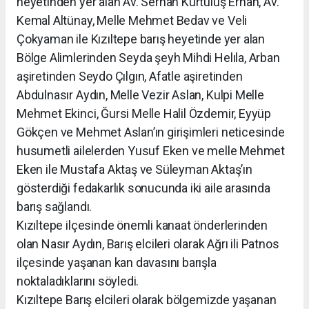
heyetinden yer alan Av. Serhan Kurtuluş Erhan, Av.
Kemal Altünay, Melle Mehmet Bedav ve Veli
Çokyaman ile Kızıltepe barış heyetinde yer alan
Bölge Alimlerinden Seyda şeyh Mihdi Helıla, Arban
aşiretinden Seydo Çılgın, Afatle aşiretinden
Abdulnasır Aydın, Melle Vezir Aslan, Kulpi Melle
Mehmet Ekinci, Ğursi Melle Halil Özdemir, Eyyüp
Gökçen ve Mehmet Aslan’ın girişimleri neticesinde
husumetli ailelerden Yusuf Eken ve melle Mehmet
Eken ile Mustafa Aktaş ve Süleyman Aktaş’ın
gösterdiği fedakarlık sonucunda iki aile arasında
barış sağlandı.
Kızıltepe ilçesinde önemli kanaat önderlerinden
olan Nasır Aydın, Barış elcileri olarak Ağrı ili Patnos
ilçesinde yaşanan kan davasını barışla
noktaladıklarını söyledi.
Kızıltepe Barış elcileri olarak bölgemizde yaşanan