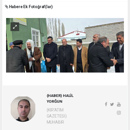
Habere Ek Fotoğraf(lar)
(HABER) HALİL
YORĞUN
(KIR'ATIM
GAZETESİ)
MUHABİR