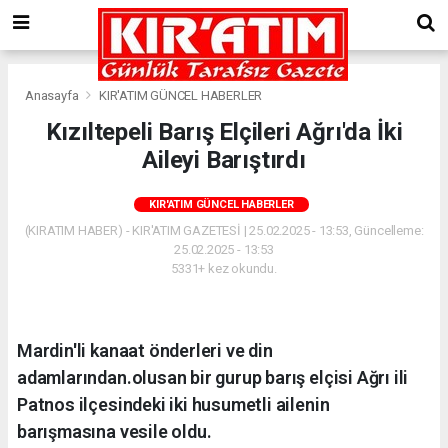
Anasayfa
KIR'ATIM GÜNCEL HABERLER
Kızıltepeli Barış Elçileri Ağrı'da İki
Aileyi Barıştırdı
KIR'ATIM GÜNCEL HABERLER
(KIRATIM HABER) - KIR'ATIM GAZETESİ | 25.02.2025 - 13:53, Güncelleme:
25.02.2025 - 13:53
5331+ kez okundu.
Mardin'li kanaat önderleri ve din
adamlarından.olusan bir gurup barış elçisi Ağrı ili
Patnos ilçesindeki iki husumetli ailenin
barışmasına vesile oldu.