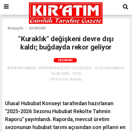
Anasayfa
EKONOMİ
"Kuraklık" değişkeni devre dışı
kaldı; buğdayda rekor geliyor
EKONOMİ
(KIRATIM HABER) - KIR'ATIM GAZETESİ | 26.05.2026 - 13:25, Güncelleme:
26.05.2026 - 13:25
14132+ kez okundu.
Ulusal Hububat Konseyi tarafından hazırlanan
"2025-2026 Sezonu Hububat Rekolte Tahmin
Raporu" yayımlandı. Raporda, mevcut üretim
sezonunun hububat tarımı açısından son yılların en