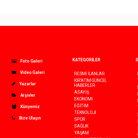
KATEGORİLER
S
Foto Galeri
Video Galeri
RESMİ İLANLAR
KIR'ATIM GÜNCEL
Yazarlar
HABERLER
ASAYİŞ
Arşivler
EKONOMİ
EĞİTİM
Künyemiz
TEKNOLOJİ
Bize Ulaşın
SPOR
SAĞLIK
YAŞAM