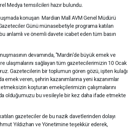
rel Medya temsilcileri hazır bulundu.
uluşmada konuşan Mardian Mall AVM Genel Müdürü
Gazeteciler Günü münasebetiyle programa katılan
 bu anlamlı ve önemli davete icabet eden tüm basın
onuşmasının devamında, "Mardin'de büyük emek ve
ere ulaşmalarını sağlayan tüm gazetecilerimizin 10 Ocak
uz. Gazetecilerin bir toplumun gören gözü, işiten kulağı
a emek veren, şehrin kazanımlarına yeni kazanımlar
tmeksizin koşturan emekçilerimizin çalışmalarını
rında olduğumuzu bu vesileyle bir kez daha ifade etmekte
katılan gazeteciler de bu nazik davetlerinden dolayı
mut Yıldızhan ve Yönetimine teşekkür ederek,