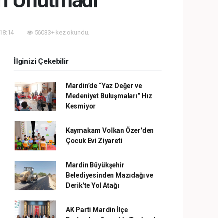
ri Unutmadı
 18:14
56033+ kez okundu.
İlginizi Çekebilir
Mardin’de “Yaz Değer ve
Medeniyet Buluşmaları” Hız
Kesmiyor
Kaymakam Volkan Özer'den
Çocuk Evi Ziyareti
Mardin Büyükşehir
Belediyesinden Mazıdağı ve
Derik'te Yol Atağı
AK Parti Mardin İlçe