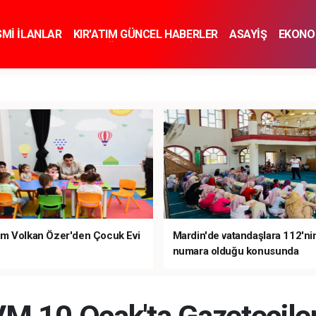
SMİ İLANLAR
KIR'ATIM GÜNCEL HABERLER
ASAYİŞ
EKONO
KNOLOJİ
SPOR
SAĞLIK
YAŞAM
İNSAN VE TOPLUM
SA
m Volkan Özer'den Çocuk Evi
Mardin'de vatandaşlara 112'ni
numara olduğu konusunda
bilgilendirme yapıldı