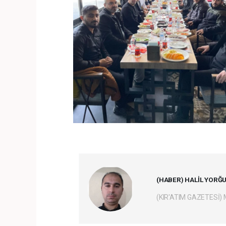
(HABER) HALİL YORĞ
(KIR'ATIM GAZETESİ)