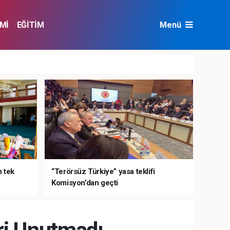
Mİ
EĞİTİM
Menü
NAT
ÇEVRE
n tek
“Terörsüz Türkiye” yasa teklifi
Komisyon’dan geçti