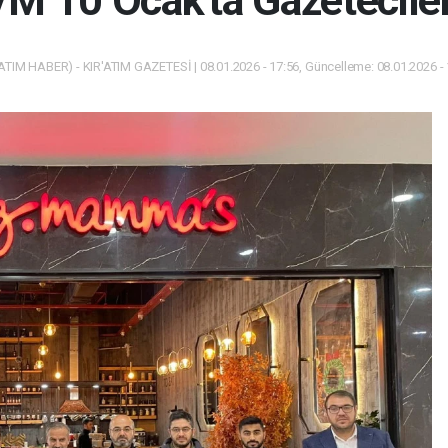
M 10 Ocak'ta Gazetecile
ATIM HABER) - KIR'ATIM GAZETESİ | 08.01.2026 - 17:56, Güncelleme: 08.01.2026 -