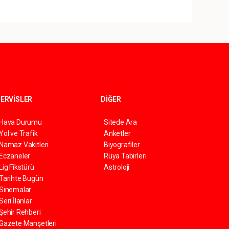
ERVİSLER
DİĞER
Hava Durumu
Sitede Ara
Yol ve Trafik
Anketler
Namaz Vakitleri
Biyografiler
Eczaneler
Rüya Tabirleri
Lig Fikstürü
Astroloji
Tarihte Bugün
Sinemalar
Seri İlanlar
Şehir Rehberi
Gazete Manşetleri