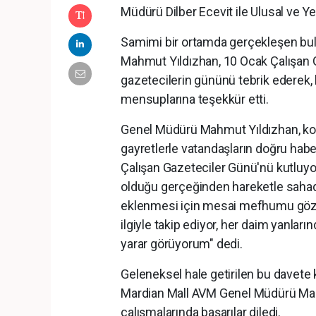
Müdürü Dilber Ecevit ile Ulusal ve Ye
Samimi bir ortamda gerçekleşen b
Mahmut Yıldızhan, 10 Ocak Çalışan 
gazetecilerin gününü tebrik ederek,
mensuplarına teşekkür etti.
Genel Müdürü Mahmut Yıldızhan, k
gayretlerle vatandaşların doğru hab
Çalışan Gazeteciler Günü'nü kutluyor
olduğu gerçeğinden hareketle sahad
eklenmesi için mesai mefhumu göze
ilgiyle takip ediyor, her daim yanla
yarar görüyorum" dedi.
Geleneksel hale getirilen bu davete 
Mardian Mall AVM Genel Müdürü Mah
çalışmalarında başarılar diledi.