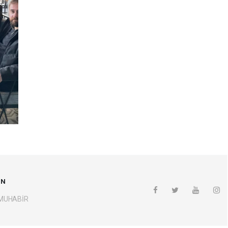
UN
 MUHABİR