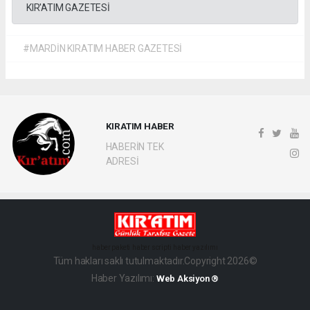
KIR'ATIM GAZETESİ
#MARDİN KIRATIM HABER GAZETESİ
KIRATIM HABER
HABERİN TEK
ADRESİ
haber paketi
haber scripti
haber yazılımı
Tüm hakları saklı tutulmaktadır.Copyright 2026©
Haber Yazılımı:
Web Aksiyon ®