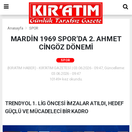
Anasayfa
SPOR
MARDİN 1969 SPOR’DA 2. AHMET
CİNGÖZ DÖNEMİ
SPOR
(KIRATIM HABER) - KIR'ATIM GAZETESİ | 03.06.2026 - 09:47, Güncelleme:
03.06.2026 - 09:47
10149+ kez okundu.
TRENDYOL 1. LİG ÖNCESİ İMZALAR ATILDI, HEDEF
GÜÇLÜ VE MÜCADELECİ BİR KADRO