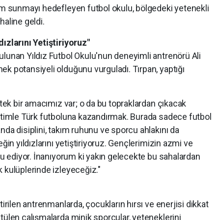
şam sunmayı hedefleyen futbol okulu, bölgedeki yetenekli
haline geldi.
ızlarını Yetiştiriyoruz"
ulunan Yıldız Futbol Okulu'nun deneyimli antrenörü Ali
k potansiyeli olduğunu vurguladı. Tırpan, yaptığı
 tek bir amacımız var; o da bu topraklardan çıkacak
ğitimle Türk futboluna kazandırmak. Burada sadece futbol
nda disiplini, takım ruhunu ve sporcu ahlakını da
ğin yıldızlarını yetiştiriyoruz. Gençlerimizin azmi ve
tlu ediyor. İnanıyorum ki yakın gelecekte bu sahalardan
 kulüplerinde izleyeceğiz."
tirilen antrenmanlarda, çocukların hırsı ve enerjisi dikkat
tülen çalışmalarda minik sporcular, yeteneklerini