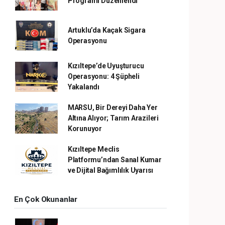
Programı Düzenlendi
Artuklu’da Kaçak Sigara
Operasyonu
Kızıltepe’de Uyuşturucu
Operasyonu: 4 Şüpheli
Yakalandı
MARSU, Bir Dereyi Daha Yer
Altına Alıyor; Tarım Arazileri
Korunuyor
Kızıltepe Meclis
Platformu’ndan Sanal Kumar
ve Dijital Bağımlılık Uyarısı
En Çok Okunanlar