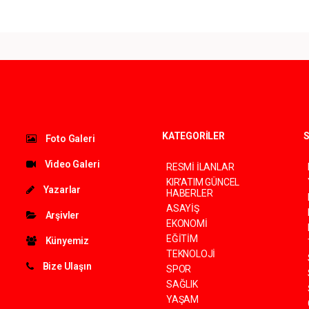
KATEGORİLER
S
Foto Galeri
Video Galeri
RESMİ İLANLAR
KIR'ATIM GÜNCEL
Yazarlar
HABERLER
ASAYİŞ
Arşivler
EKONOMİ
EĞİTİM
Künyemiz
TEKNOLOJİ
Bize Ulaşın
SPOR
SAĞLIK
YAŞAM