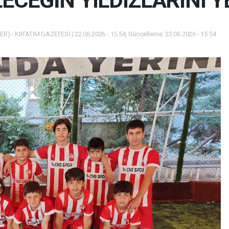
CEĞİN YILDIZLARINI Y
) - KIR'ATIM GAZETESİ | 22.06.2026 - 15:54, Güncelleme: 22.06.2026 - 15:54