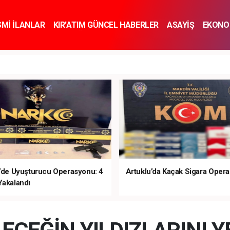
SMİ İLANLAR
KIR'ATIM GÜNCEL HABERLER
ASAYİŞ
EKONO
KNOLOJİ
SPOR
SAĞLIK
YAŞAM
İNSAN VE TOPLUM
SA
e’de Uyuşturucu Operasyonu: 4
Artuklu’da Kaçak Sigara Oper
Yakalandı