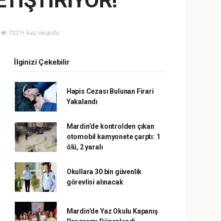
ETİŞTİRİYOR!
7327+ kez okundu.
İlginizi Çekebilir
Hapis Cezası Bulunan Firari
Yakalandı
Mardin’de kontrolden çıkan
otomobil kamyonete çarptı: 1
ölü, 2 yaralı
Okullara 30 bin güvenlik
görevlisi alınacak
Mardin'de Yaz Okulu Kapanış