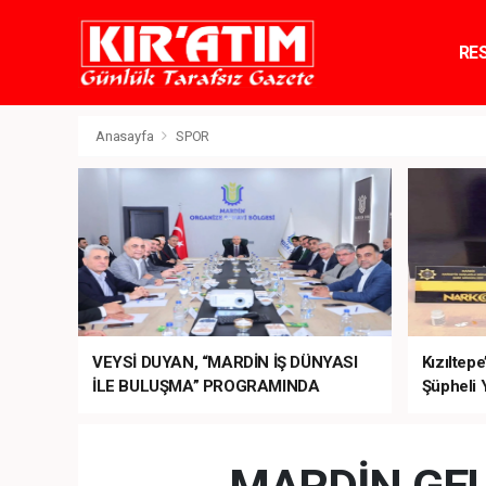
RE
TE
Anasayfa
SPOR
VEYSİ DUYAN, “MARDİN İŞ DÜNYASI
Kızıltep
İLE BULUŞMA” PROGRAMINDA
Şüpheli 
SEKTÖRÜN TALEPLERİNİ BAKAN
ŞİMŞEK’E İLETTİ