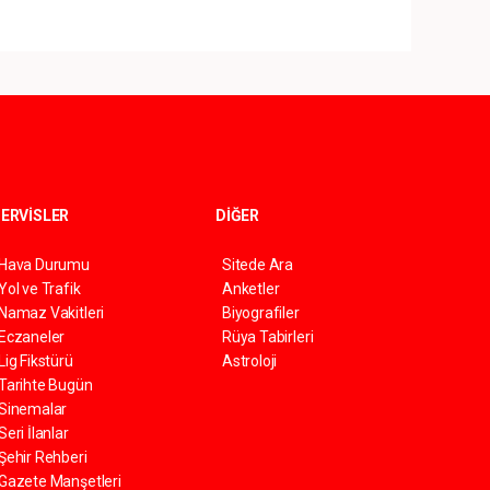
ERVİSLER
DİĞER
Hava Durumu
Sitede Ara
Yol ve Trafik
Anketler
Namaz Vakitleri
Biyografiler
Eczaneler
Rüya Tabirleri
Lig Fikstürü
Astroloji
Tarihte Bugün
Sinemalar
Seri İlanlar
Şehir Rehberi
Gazete Manşetleri