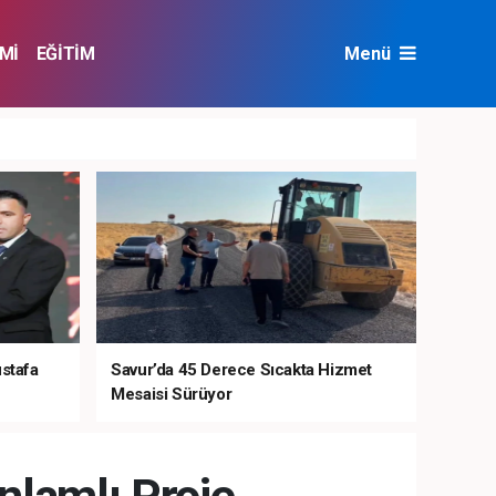
Mİ
EĞİTİM
Menü
NAT
ÇEVRE
ustafa
Savur’da 45 Derece Sıcakta Hizmet
Mesaisi Sürüyor