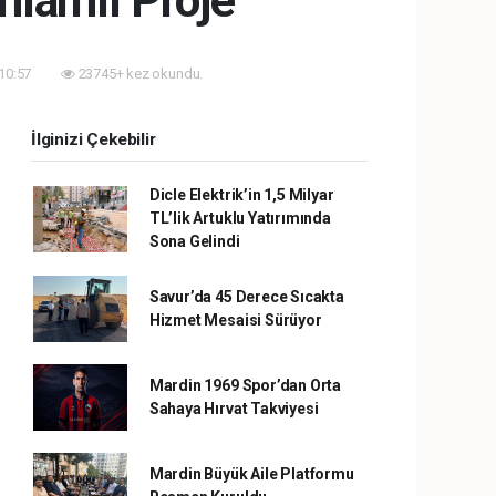
nlamlı Proje
 10:57
23745+ kez okundu.
İlginizi Çekebilir
Dicle Elektrik’in 1,5 Milyar
TL’lik Artuklu Yatırımında
Sona Gelindi
Savur’da 45 Derece Sıcakta
Hizmet Mesaisi Sürüyor
Mardin 1969 Spor’dan Orta
Sahaya Hırvat Takviyesi
Mardin Büyük Aile Platformu