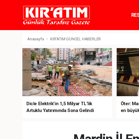
RE
TE
Anasayfa
KIR'ATIM GÜNCEL HABERLER
Dicle Elektrik’in 1,5 Milyar TL’lik
Öter: Man
Artuklu Yatırımında Sona Gelindi
en büyük
sanal ku