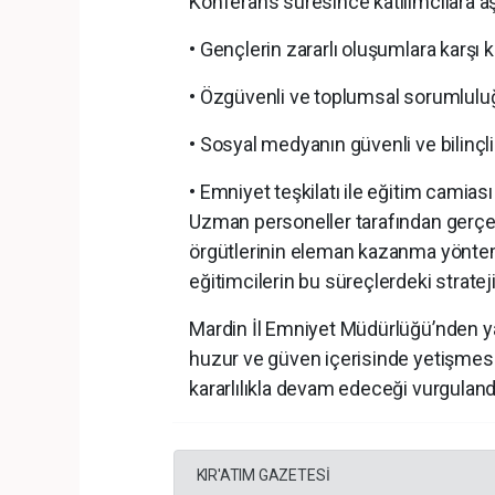
Konferans süresince katılımcılara aşa
• Gençlerin zararlı oluşumlara karşı ko
• Özgüvenli ve toplumsal sorumlulu
• Sosyal medyanın güvenli ve bilinçl
• Emniyet teşkilatı ile eğitim camiası 
Uzman personeller tarafından gerçekl
örgütlerinin eleman kazanma yönteml
eğitimcilerin bu süreçlerdeki strateji
Mardin İl Emniyet Müdürlüğü’nden ya
huzur ve güven içerisinde yetişmesi i
kararlılıkla devam edeceği vurguland
KIR'ATIM GAZETESİ