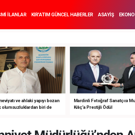
SMİ İLANLAR
KIR'ATIM GÜNCEL HABERLER
ASAYİŞ
EKONO
KNOLOJİ
SPOR
SAĞLIK
YAŞAM
İNSAN VE TOPLUM
SA
eviyatı ve ahlaki yapıyı bozan
Mardinli Fotoğraf Sanatçısı M
 olumsuzluklardan biri de
Kılıç’a Prestijli Ödül
mardır