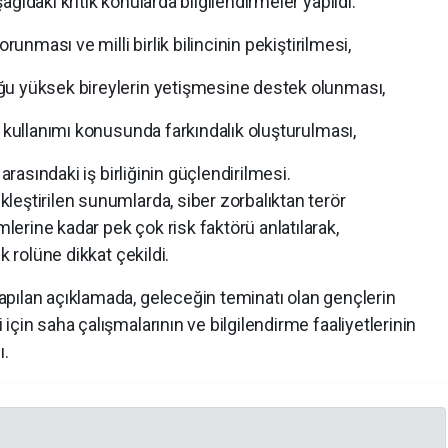
ğıdaki kritik konularda bilgilendirmeler yapıldı:
runması ve milli birlik bilincinin pekiştirilmesi,
ğu yüksek bireylerin yetişmesine destek olunması,
i kullanımı konusunda farkındalık oluşturulması,
arasındaki iş birliğinin güçlendirilmesi.
eştirilen sunumlarda, siber zorbalıktan terör
erine kadar pek çok risk faktörü anlatılarak,
k rolüne dikkat çekildi.
pılan açıklamada, geleceğin teminatı olan gençlerin
çin saha çalışmalarının ve bilgilendirme faaliyetlerinin
ı.