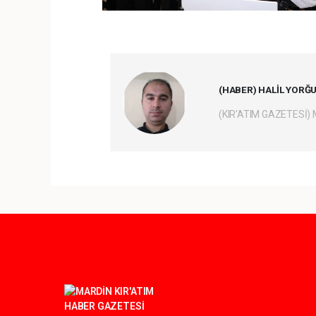
(HABER) HALİL YORĞ
(KIR'ATIM GAZETESİ)
Pro-0.054