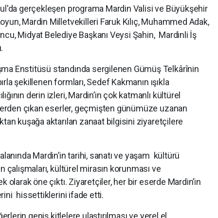
bul'da gerçekleşen programa Mardin Valisi ve Büyükşehir
oyun, Mardin Milletvekilleri Faruk Kılıç, Muhammed Adak,
ncu, Midyat Belediye Başkanı Veysi Şahin, Mardinli İş
dı.
şma Enstitüsü standında sergilenen Gümüş Telkârînin
abırla şekillenen formları, Sedef Kakmanın ışıkla
ğının derin izleri, Mardin’in çok katmanlı kültürel
ellerden çıkan eserler, geçmişten günümüze uzanan
tan kuşağa aktarılan zanaat bilgisini ziyaretçilere
alanında Mardin’in tarihi, sanatı ve yaşam kültürü
ün çalışmaları, kültürel mirasın korunması ve
 olarak öne çıktı. Ziyaretçiler, her bir eserde Mardin’in
ni hissettiklerini ifade etti.
erlerin geniş kitlelere ulaştırılması ve yerel el