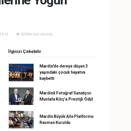
nlerine Yoğun
 14:13
52389+ kez okundu.
İlginizi Çekebilir
Mardin’de dereye düşen 3
yaşındaki çocuk hayatını
kaybetti
Mardinli Fotoğraf Sanatçısı
Mustafa Kılıç’a Prestijli Ödül
Mardin Büyük Aile Platformu
Resmen Kuruldu