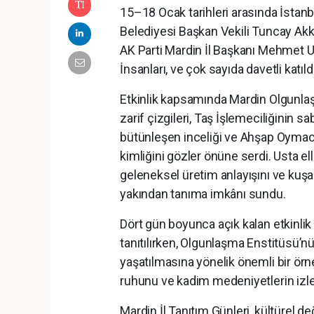
15–18 Ocak tarihleri arasında İstan
Belediyesi Başkan Vekili Tuncay Akk
AK Parti Mardin İl Başkanı Mehmet U
İnsanları, ve çok sayıda davetli katıl
Etkinlik kapsamında Mardin Olgunla
zarif çizgileri, Taş İşlemeciliğinin s
bütünleşen inceliği ve Ahşap Oymacılı
kimliğini gözler önüne serdi. Usta 
geleneksel üretim anlayışını ve kuşak
yakından tanıma imkânı sundu.
Dört gün boyunca açık kalan etkinlik 
tanıtılırken, Olgunlaşma Enstitüsü’n
yaşatılmasına yönelik önemli bir örnek
ruhunu ve kadim medeniyetlerin izleri
Mardin İl Tanıtım Günleri, kültürel değ