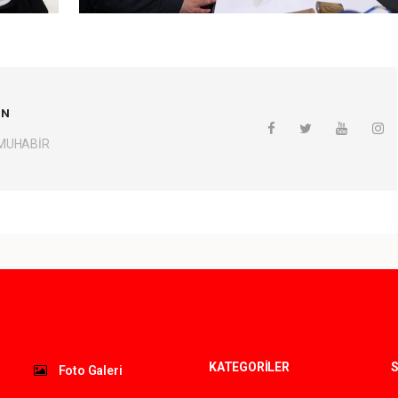
UN
 MUHABİR
KATEGORİLER
S
Foto Galeri