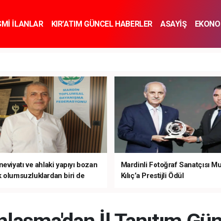
SMİ İLANLAR
KIR'ATIM GÜNCEL HABERLER
ASAYİŞ
EKONO
KNOLOJİ
SPOR
SAĞLIK
YAŞAM
İNSAN VE TOPLUM
SA
eviyatı ve ahlaki yapıyı bozan
Mardinli Fotoğraf Sanatçısı M
 olumsuzluklardan biri de
Kılıç’a Prestijli Ödül
mardır