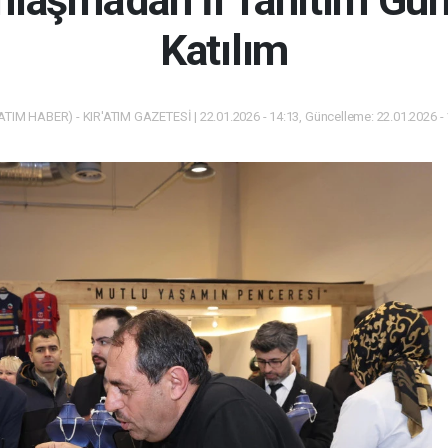
laşma'dan İl Tanıtım Gü
Katılım
ATIM HABER) - KIR'ATIM GAZETESİ | 22.01.2026 - 14:13, Güncelleme: 22.01.2026 -