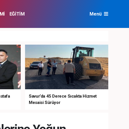
Mİ
EĞİTİM
Menü
NAT
ÇEVRE
ustafa
Savur’da 45 Derece Sıcakta Hizmet
Mesaisi Sürüyor