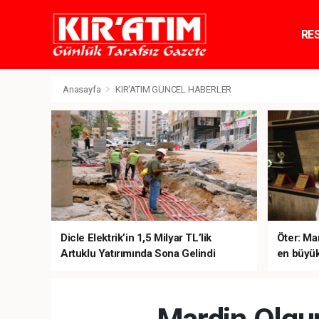
RE
TE
Anasayfa
KIR'ATIM GÜNCEL HABERLER
Dicle Elektrik’in 1,5 Milyar TL’lik
Öter: Man
Artuklu Yatırımında Sona Gelindi
en büyük
sanal ku