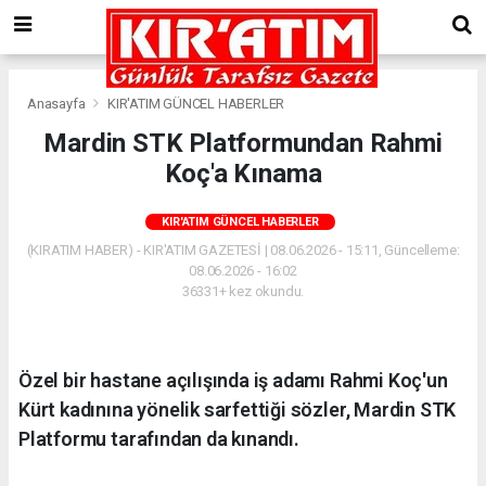
Anasayfa
KIR'ATIM GÜNCEL HABERLER
Mardin STK Platformundan Rahmi
Koç'a Kınama
KIR'ATIM GÜNCEL HABERLER
(KIRATIM HABER) - KIR'ATIM GAZETESİ | 08.06.2026 - 15:11, Güncelleme:
08.06.2026 - 16:02
36331+ kez okundu.
Özel bir hastane açılışında iş adamı Rahmi Koç'un
Kürt kadınına yönelik sarfettiği sözler, Mardin STK
Platformu tarafından da kınandı.