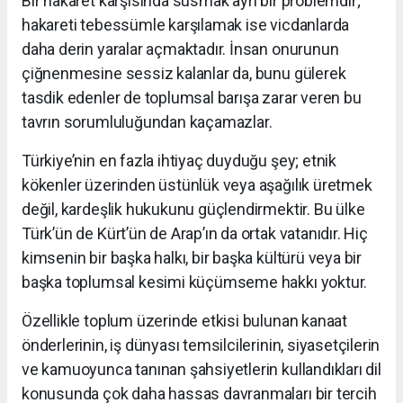
Bir hakaret karşısında susmak ayrı bir problemdir;
hakareti tebessümle karşılamak ise vicdanlarda
daha derin yaralar açmaktadır. İnsan onurunun
çiğnenmesine sessiz kalanlar da, bunu gülerek
tasdik edenler de toplumsal barışa zarar veren bu
tavrın sorumluluğundan kaçamazlar.
Türkiye’nin en fazla ihtiyaç duyduğu şey; etnik
kökenler üzerinden üstünlük veya aşağılık üretmek
değil, kardeşlik hukukunu güçlendirmektir. Bu ülke
Türk’ün de Kürt’ün de Arap’ın da ortak vatanıdır. Hiç
kimsenin bir başka halkı, bir başka kültürü veya bir
başka toplumsal kesimi küçümseme hakkı yoktur.
Özellikle toplum üzerinde etkisi bulunan kanaat
önderlerinin, iş dünyası temsilcilerinin, siyasetçilerin
ve kamuoyunca tanınan şahsiyetlerin kullandıkları dil
konusunda çok daha hassas davranmaları bir tercih