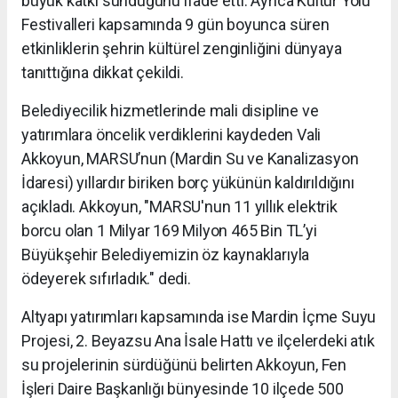
büyük katkı sunduğunu ifade etti. Ayrıca Kültür Yolu
Festivalleri kapsamında 9 gün boyunca süren
etkinliklerin şehrin kültürel zenginliğini dünyaya
tanıttığına dikkat çekildi.
Belediyecilik hizmetlerinde mali disipline ve
yatırımlara öncelik verdiklerini kaydeden Vali
Akkoyun, MARSU’nun (Mardin Su ve Kanalizasyon
İdaresi) yıllardır biriken borç yükünün kaldırıldığını
açıkladı. Akkoyun, "MARSU'nun 11 yıllık elektrik
borcu olan 1 Milyar 169 Milyon 465 Bin TL’yi
Büyükşehir Belediyemizin öz kaynaklarıyla
ödeyerek sıfırladık." dedi.
Altyapı yatırımları kapsamında ise Mardin İçme Suyu
Projesi, 2. Beyazsu Ana İsale Hattı ve ilçelerdeki atık
su projelerinin sürdüğünü belirten Akkoyun, Fen
İşleri Daire Başkanlığı bünyesinde 10 ilçede 500