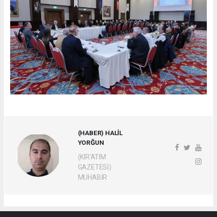
(HABER) HALİL
YORĞUN
(KIR'ATIM
GAZETESİ)
MUHABİR