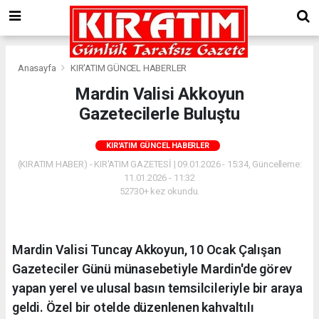
Anasayfa
KIR'ATIM GÜNCEL HABERLER
Mardin Valisi Akkoyun
Gazetecilerle Buluştu
KIR'ATIM GÜNCEL HABERLER
(KIRATIM HABER) - KIR'ATIM GAZETESİ | 09.01.2026 - 15:34, Güncelleme:
11.01.2026 - 11:32
52730+ kez okundu.
Mardin Valisi Tuncay Akkoyun, 10 Ocak Çalışan
Gazeteciler Günü münasebetiyle Mardin'de görev
yapan yerel ve ulusal basın temsilcileriyle bir araya
geldi. Özel bir otelde düzenlenen kahvaltılı