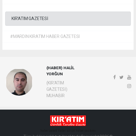
KIR'ATIM GAZETESİ
#MARDİN KIRATIM HABER GAZETESİ
(HABER) HALİL
YORĞUN
(KIR'ATIM
GAZETESİ)
MUHABİR
haber paketi
haber scripti
haber yazılımı