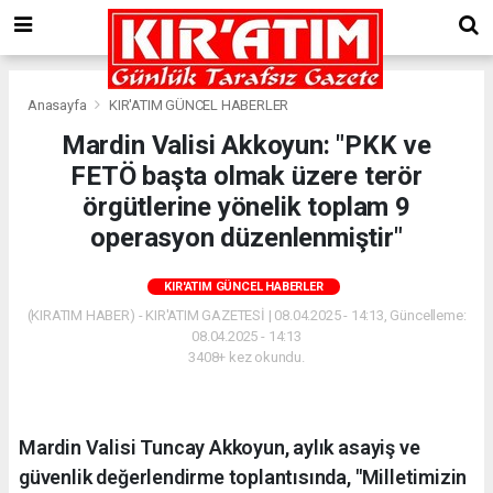
Anasayfa
KIR'ATIM GÜNCEL HABERLER
Mardin Valisi Akkoyun: "PKK ve
FETÖ başta olmak üzere terör
örgütlerine yönelik toplam 9
operasyon düzenlenmiştir"
KIR'ATIM GÜNCEL HABERLER
(KIRATIM HABER) - KIR'ATIM GAZETESİ | 08.04.2025 - 14:13, Güncelleme:
08.04.2025 - 14:13
3408+ kez okundu.
Mardin Valisi Tuncay Akkoyun, aylık asayiş ve
güvenlik değerlendirme toplantısında, "Milletimizin