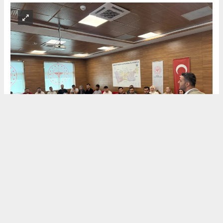
(HABER) HALİL
YORĞUN
(KIR'ATIM