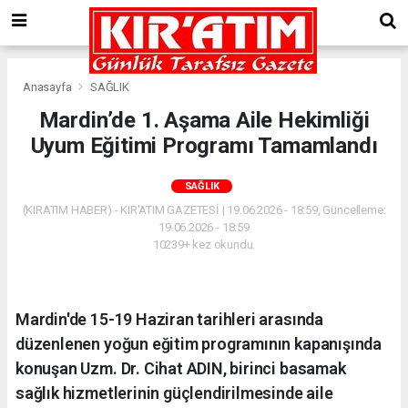
Anasayfa
SAĞLIK
Mardin’de 1. Aşama Aile Hekimliği
Uyum Eğitimi Programı Tamamlandı
SAĞLIK
(KIRATIM HABER) - KIR'ATIM GAZETESİ | 19.06.2026 - 18:59, Güncelleme:
19.06.2026 - 18:59
10239+ kez okundu.
Mardin'de 15-19 Haziran tarihleri arasında
düzenlenen yoğun eğitim programının kapanışında
konuşan Uzm. Dr. Cihat ADIN, birinci basamak
sağlık hizmetlerinin güçlendirilmesinde aile