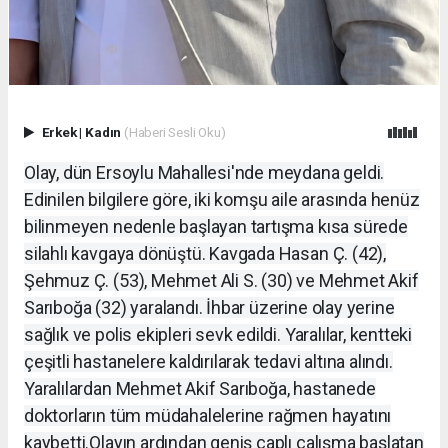
Erkek
|
Kadın
(Haberi Sesli Oku)
Olay, dün Ersoylu Mahallesi'nde meydana geldi.
Edinilen bilgilere göre, iki komşu aile arasında henüz
bilinmeyen nedenle başlayan tartışma kısa sürede
silahlı kavgaya dönüştü. Kavgada Hasan Ç. (42),
Şehmuz Ç. (53), Mehmet Ali S. (30) ve Mehmet Akif
Sarıboğa (32) yaralandı. İhbar üzerine olay yerine
sağlık ve polis ekipleri sevk edildi. Yaralılar, kentteki
çeşitli hastanelere kaldırılarak tedavi altına alındı.
Yaralılardan Mehmet Akif Sarıboğa, hastanede
doktorların tüm müdahalelerine rağmen hayatını
kaybetti.
Olayın ardından geniş çaplı çalışma başlatan