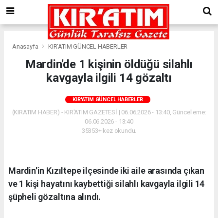
Anasayfa
KIR'ATIM GÜNCEL HABERLER
Mardin'de 1 kişinin öldüğü silahlı
kavgayla ilgili 14 gözaltı
KIR'ATIM GÜNCEL HABERLER
(KIRATIM HABER) - KIR'ATIM GAZETESİ | 06.06.2026 - 13:40, Güncelleme:
06.06.2026 - 13:40
35353+ kez okundu.
Mardin'in Kızıltepe ilçesinde iki aile arasında çıkan
ve 1 kişi hayatını kaybettiği silahlı kavgayla ilgili 14
şüpheli gözaltına alındı.