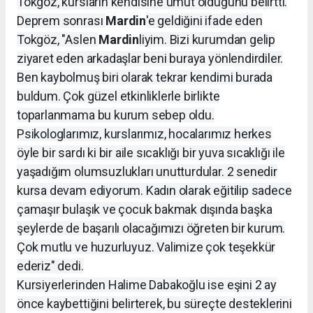
Tokgöz, kursların kendisine umut olduğunu belirtti.
Deprem sonrası
Mardin
'e geldiğini ifade eden
Tokgöz, "Aslen
Mardin
liyim. Bizi kurumdan gelip
ziyaret eden arkadaşlar beni buraya yönlendirdiler.
Ben kaybolmuş biri olarak tekrar kendimi burada
buldum. Çok güzel etkinliklerle birlikte
toparlanmama bu kurum sebep oldu.
Psikologlarımız, kurslarımız, hocalarımız herkes
öyle bir sardı ki bir aile sıcaklığı bir yuva sıcaklığı ile
yaşadığım olumsuzlukları unutturdular. 2 senedir
kursa devam ediyorum. Kadın olarak eğitilip sadece
çamaşır bulaşık ve çocuk bakmak dışında başka
şeylerde de başarılı olacağımızı öğreten bir kurum.
Çok mutlu ve huzurluyuz. Valimize çok teşekkür
ederiz" dedi.
Kursiyerlerinden Halime Dabakoğlu ise eşini 2 ay
önce kaybettiğini belirterek, bu süreçte desteklerini